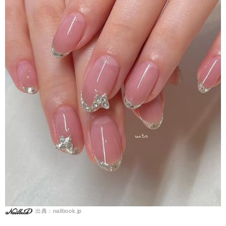
出典：nailbook.jp