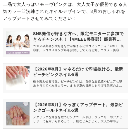
上品で大人っぽいモーヴピンクは、大人女子が優勝できる人
気カラー♡洗練されたネイルデザインで、8月のおしゃれを
アップデートさせてみてください！
SNS発信が好きな方へ、限定モニターに参加で
きるチャンスも！【4MEEE美容部】部員募集
中
コスメや美容が大好きな方が集まる公式コミュニティ『4MEEE美
容部』♡コスメサンプルをお試ししてくれる方、コスメ・美容情報
を一緒に発信してくれる方を募集しています！
【2026年8月】マネるだけで即垢抜ける。最新
ピーチピンクネイル5選
桃を思わせる可愛いピーチピンクは、自然な血色感やピュアな印
象を与えてくれるカラー。まるで夏の日差しを浴びる果実のよう
な色です♡フレッシュさで手元をヘルシーに見せてくれるため、8
月らしさも添えられますよ。今回は、ピーチピンクを使った2026
年8月におすすめの最新ネイルデザインをご紹介します！
【2026年8月】今っぽくアップデート。最新ピ
ンクゴールドネイル5選
メタリックな輝きを放つピンクゴールドは、ジュエリーやアクセ
サリーにも用いられるカラー。肌なじみがよく、大人の華やかさ
をまとえるため、ネイルカラーとしても人気なんです♡そこで今回
は、ピンクゴールドを使った2026年8月におすすめの最新ネイル