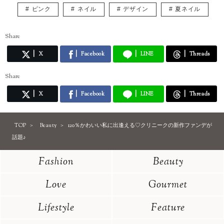
調理師免許、色彩検定3級、骨格診断アドバイザー検定3級、日本化粧品
ピンク
ネイル
デザイン
夏ネイル
検定2級、パーソナルカラリスト2級を持っていますが、上を目指してま
だまだ勉強中。
自分の知識や経験を活かしながら、頑張る女性の参考になる記事をお届
Share
けできたら嬉しいです♪
X
Facebook
LINE
Threads
Share
X
Facebook
LINE
Threads
TOP
Beauty
120％かわいい私に出逢える♡クリニークの新作ファンデが
話題♪
Fashion
Beauty
Love
Gourmet
Lifestyle
Feature