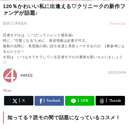
120％かわいい私に出逢える♡クリニークの新作フ
ァンデが話題♪
提供:CLINIQUE
Promotion
読者モデルは、いつだってトレンド最先端♪
特に、“可愛くなる”ために、美容情報は必要不可欠。
撮影の合間に、美意識の高い読モ友達と美容トークするのが、1番参考にな
るんだとか！
今回は、いつもキラキラしている読者モデルの裏側を覗いちゃいましょう
♡
2015.09.04
4MEEE
Share
X
Facebook
LINE
Threads
知ってる？読モの間で話題になっているコスメ！