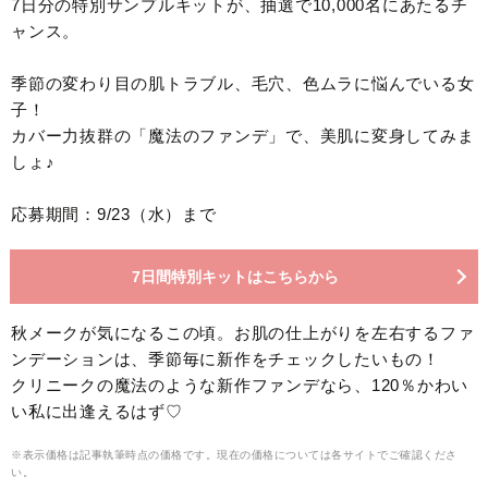
7日分の特別サンプルキットが、抽選で10,000名にあたるチ
ャンス。
季節の変わり目の肌トラブル、毛穴、色ムラに悩んでいる女
子！
カバー力抜群の「魔法のファンデ」で、美肌に変身してみま
しょ♪
応募期間：9/23（水）まで
7日間特別キットはこちらから
秋メークが気になるこの頃。お肌の仕上がりを左右するファ
ンデーションは、季節毎に新作をチェックしたいもの！
クリニークの魔法のような新作ファンデなら、120％かわい
い私に出逢えるはず♡
※表示価格は記事執筆時点の価格です。現在の価格については各サイトでご確認くださ
い。