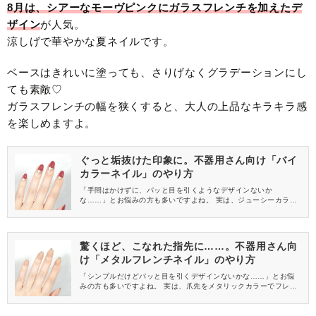
8月は、シアーなモーヴピンクにガラスフレンチを加えたデ
ザイン
が人気。
涼しげで華やかな夏ネイルです。
ベースはきれいに塗っても、さりげなくグラデーションにし
ても素敵♡
ガラスフレンチの幅を狭くすると、大人の上品なキラキラ感
を楽しめますよ。
ぐっと垢抜けた印象に。不器用さん向け「バイ
カラーネイル」のやり方
「手間はかけずに、パッと目を引くようなデザインないか
な……」とお悩みの方も多いですよね。 実は、ジューシーカラー
とメタルカラーを組み合わせるだけで、ぐっと垢抜けた指先が叶
うんです。 今回は、不器用さん向けの「バイカラーネイル」のや
り方をご紹介します。
驚くほど、こなれた指先に……。不器用さん向
け「メタルフレンチネイル」のやり方
「シンプルだけどパッと目を引くデザインないかな……」とお悩
みの方も多いですよね。 実は、爪先をメタリックカラーでフレン
チにするだけで、驚くほどこなれた指先になるんです。 今回は、
不器用さん向けの「メタルフレンチネイル」のやり方をご紹介し
ます。