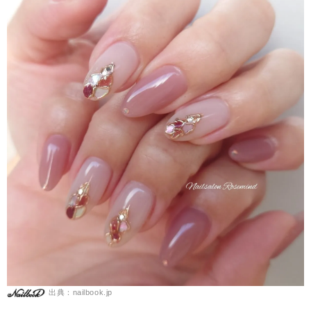
出典：nailbook.jp