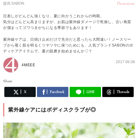
提供:SABON
Promotion
日差しがどんどん強くなり、夏に向かうこれからの時期。
気分はどんどん高まりますが、お肌は紫外線ダメージで乾燥し、古い角質
が溜まってゴワつきがちになる季節でもあります！
紫外線ケアは、日焼け止めだけで充分だと思ったら大間違い！ノースリー
ブから覗く肌を明るくツヤツヤに保つためにも、人気ブランドSABONのボ
ディケアアイテムで、夏の肌磨き始めませんか♡？
2017.06.08
4MEEE
Share
X
Facebook
LINE
Threads
紫外線ケアにはボディスクラブが◎