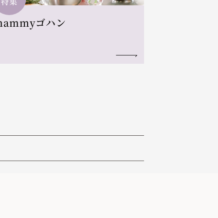
特集
mammyゴハン