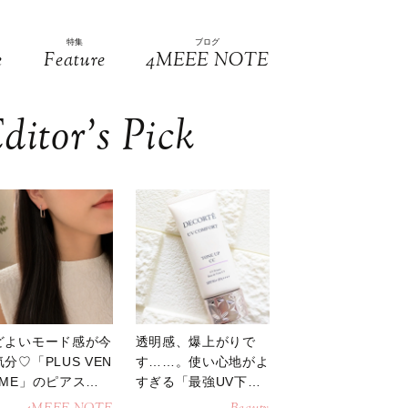
特集
ブログ
e
Feature
4MEEE NOTE
ditor’s Pick
どよいモード感が今
透明感、爆上がりで
分♡「PLUS VEN
す……。使い心地がよ
OME」のピアスが
すぎる「最強UV下
活躍
地」