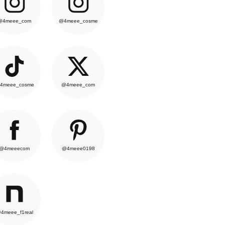
@4meee_com
@4meee_cosme
4meee_cosme
@4meee_com
@4meeecom
@4meee0198
4meee_f1real