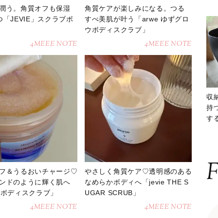
潤う。角質オフも保湿
角質ケアが楽しみになる。つる
つ「JEVIE」スクラブボ
すべ美肌が叶う「arwe ゆずグロ
ウボディスクラブ」
4MEEE NOTE
4MEEE NOTE
収
持
する
ー
F
フ＆うるおいチャージ♡
やさしく角質ケア♡透明感のある
ンドのように輝く肌へ
なめらかボディへ「jevie THE S
ne ボディスクラブ」
UGAR SCRUB」
4MEEE NOTE
4MEEE NOTE