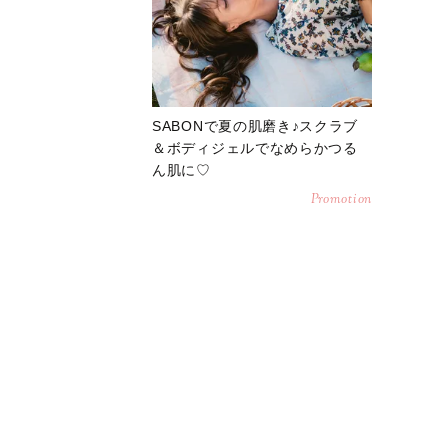
SABONで夏の肌磨き♪スクラブ
＆ボディジェルでなめらかつる
ん肌に♡
Promotion