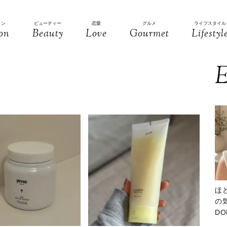
ョン
ビューティー
恋愛
グルメ
ライフスタイル
on
Beauty
Love
Gourmet
Lifestyl
E
ほ
の気
D
大