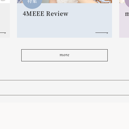
特集
4MEEE Review
more