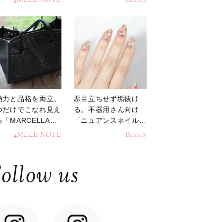
4MEEE NOTE
Beauty
納力と品格を両立。
悪目立ちせず垢抜け
つだけでこなれ見え
る。不器用さん向け
「MARCELLAト
「ニュアンスネイル」
トバッグ」
のやり方
4MEEE NOTE
Beauty
ollow us