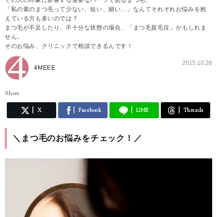
「私の素のまつ毛って少ない、短い、細い…」なんてそれぞれお悩みを抱
えている方も多いのでは？
まつ毛が不足したり、不十分な状態の場合、「まつ毛貧毛症」かもしれま
せん。
そのお悩み、クリニックで相談できるんです！
2015.10.26
4MEEE
Share
X
Facebook
LINE
Threads
＼まつ毛のお悩みをチェック！／