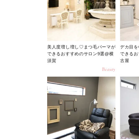
美人度増し増し♡まつ毛パーマが
デカ目を
できるおすすめのサロン9選@横
できるお
須賀
古屋
Beauty