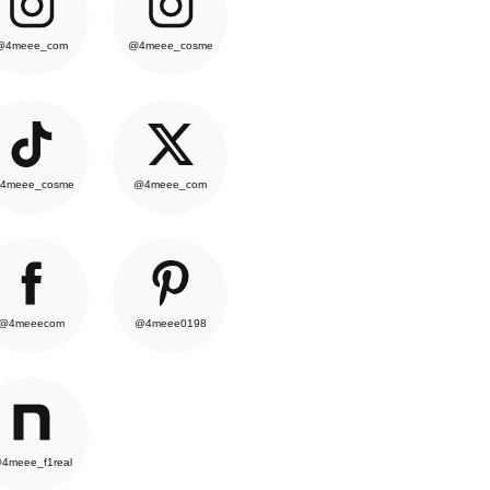
@4meee_com
@4meee_cosme
4meee_cosme
@4meee_com
@4meeecom
@4meee0198
4meee_f1real