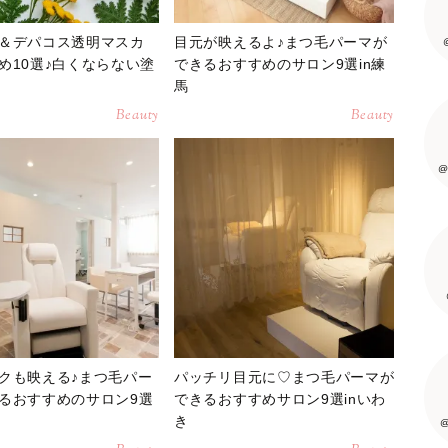
＆デパコス透明マスカ
目元が映えるよ♪まつ毛パーマが
め10選♪白くならない塗
できるおすすめのサロン9選in練
馬
Beauty
Beauty
@
クも映える♪まつ毛パー
パッチリ目元に♡まつ毛パーマが
るおすすめのサロン9選
できるおすすめサロン9選inいわ
き
@