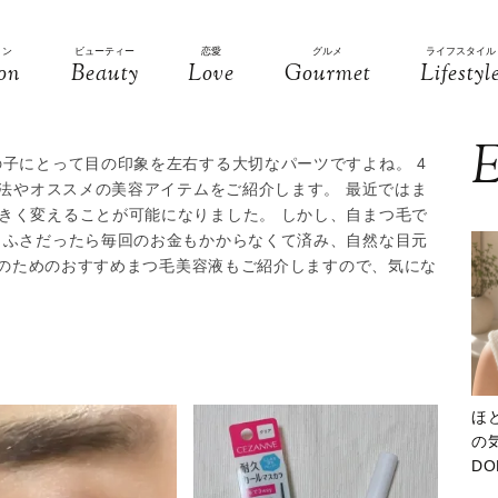
ョン
ビューティー
恋愛
グルメ
ライフスタイル
on
Beauty
Love
Gourmet
Lifestyl
E
の子にとって目の印象を左右する大切なパーツですよね。 4
置法やオススメの美容アイテムをご紹介します。 最近ではま
きく変えることが可能になりました。 しかし、自まつ毛で
さふさだったら毎回のお金もかからなくて済み、自然な目元
のこのためのおすすめまつ毛美容液もご紹介しますので、気にな
ほ
の気
D
大