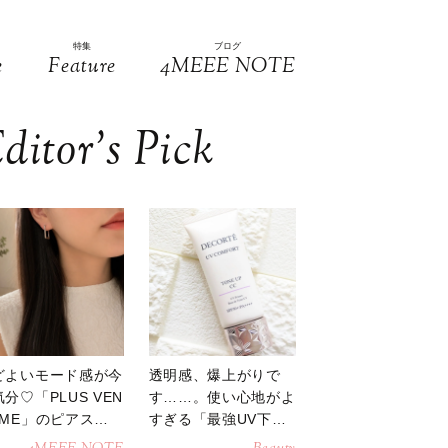
特集
ブログ
e
Feature
4MEEE NOTE
ditor’s Pick
どよいモード感が今
透明感、爆上がりで
分♡「PLUS VEN
す……。使い心地がよ
OME」のピアスが
すぎる「最強UV下
活躍
地」