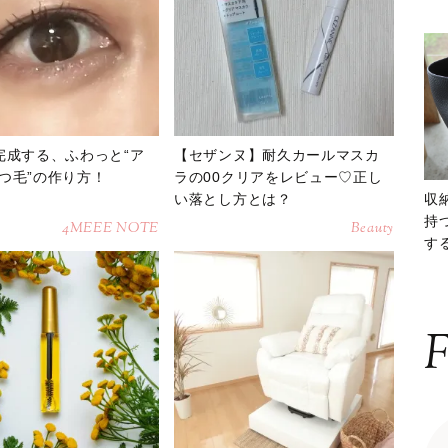
完成する、ふわっと“ア
【セザンヌ】耐久カールマスカ
つ毛”の作り方！
ラの00クリアをレビュー♡正し
い落とし方とは？
収
持
4MEEE NOTE
Beauty
する
ー
F