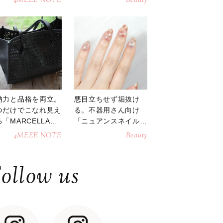
4MEEE NOTE
Beauty
納力と品格を両立。
悪目立ちせず垢抜け
つだけでこなれ見え
る。不器用さん向け
「MARCELLAト
「ニュアンスネイル」
トバッグ」
のやり方
4MEEE NOTE
Beauty
ollow us