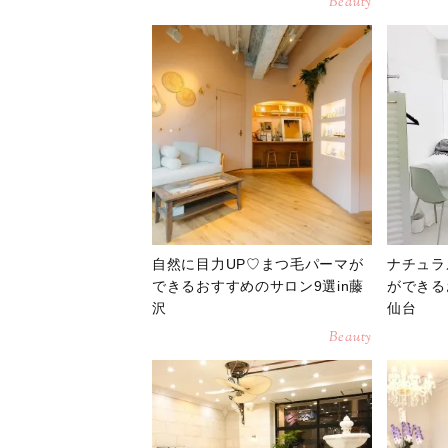
Beauty
自然に目力UP♡まつ毛パーマが
ナチュラ
できるおすすめのサロン9選in藤
ができる
沢
仙台
Beauty