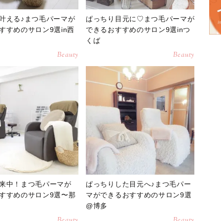
叶える♪まつ毛パーマが
ぱっちり目元に♡まつ毛パーマが
すすめのサロン9選in西
できるおすすめのサロン9選inつ
くば
Beauty
Beauty
来中！まつ毛パーマが
ぱっちりした目元へ♪まつ毛パー
すすめのサロン9選〜那
マができるおすすめのサロン9選
@博多
Beauty
Beauty