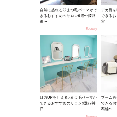
自然に盛れる♡まつ毛パーマがで
デカ目を
きるおすすめのサロン9選〜姫路
できるお
編〜
宮
Beauty
目力UPを叶える♪まつ毛パーマが
ブーム再
できるおすすめのサロン9選@神
できるお
戸
覇編〜
Beauty