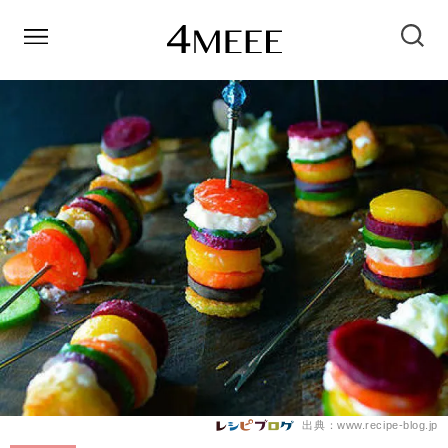
出典：www.recipe-blog.jp