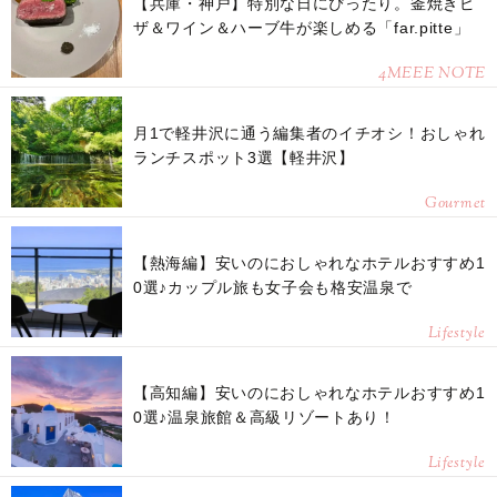
【兵庫・神戸】特別な日にぴったり。釜焼きピ
ザ＆ワイン＆ハーブ牛が楽しめる「far.pitte」
4MEEE NOTE
月1で軽井沢に通う編集者のイチオシ！おしゃれ
ランチスポット3選【軽井沢】
Gourmet
【熱海編】安いのにおしゃれなホテルおすすめ1
0選♪カップル旅も女子会も格安温泉で
Lifestyle
【高知編】安いのにおしゃれなホテルおすすめ1
0選♪温泉旅館＆高級リゾートあり！
Lifestyle