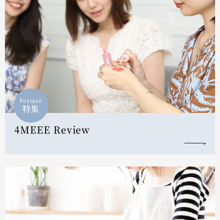
Feature
特集
4MEEE Review