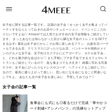
女子会に関する記事一覧です。 話題の女子会！せっかく女子が集まってパ
ーティするならとっておきのお店やシチュエーション、イベントにこだわ
りたいですよね♡ 4meee!では人気でおすすめの女子会情報をご紹介してい
ます。 きっとあなたは知らなかった目から鱗な女子会のトレンドをGETで
きるはず♪ 最近は女子会だからこそお得に楽しめるプラン、お誕生日パーテ
ィもできるお店、クリスマスにぴったりなお店、パンケーキや焼肉がメイ
ンのグルメな女子会、女子向けカクテルにビアガーデン、ホテル女子会…
と、どれも魅力的な会ばかり♡ また手軽にプチ女子会できるカフェやレス
トランもご紹介しているので、急な集まりでも大丈夫！ 綺麗に写れる写真
テクや、女子会にぴったりなドレスやコーデ、ヘアメイクもご紹介してい
るので、最高に盛り上がって楽しい、思い出になる会になること間違いな
しですよ。 あなたも次の女子会を楽しみに、予習してみては？♡
女子会の記事一覧
食事会にも式にも◎着るだけで完成「華やかコ
ード刺繍×アシメパンツ」の洗練セットアップ