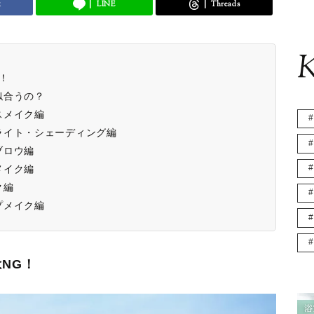
k
LINE
Threads
K
！
似合うの？
スメイク編
ライト・シェーディング編
ブロウ編
メイク編
ク編
プメイク編
NG！