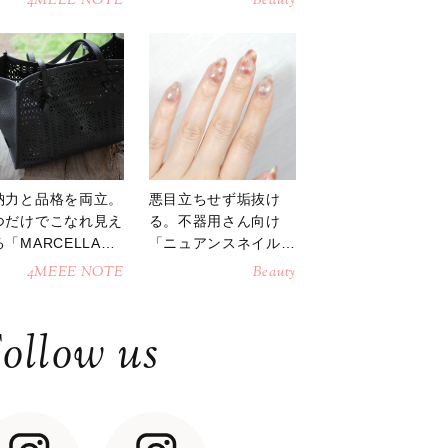
4MEEE NOTE
Beauty
納力と品格を両立。
悪目立ちせず垢抜け
つだけでこなれ見え
る。不器用さん向け
「MARCELLAト
「ニュアンスネイル」
トバッグ」
のやり方
4MEEE NOTE
Beauty
ollow us