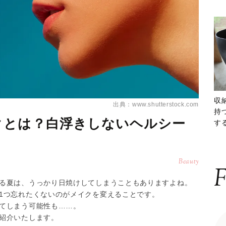
収
出典：www.shutterstock.com
持
クとは？白浮きしないヘルシー
する
ー
Beauty
F
る夏は、うっかり日焼けしてしまうこともありますよね。
1つ忘れたくないのがメイクを変えることです。
てしまう可能性も……。
紹介いたします。