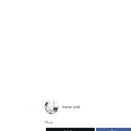
mana yuki
Share