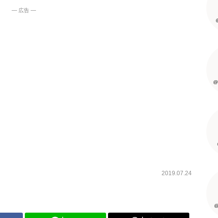
― 広告 ―
@
2019.07.24
@