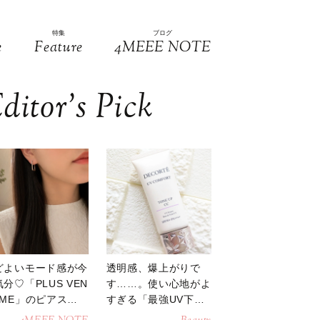
特集
ブログ
e
Feature
4MEEE NOTE
ditor’s Pick
どよいモード感が今
透明感、爆上がりで
分♡「PLUS VEN
す……。使い心地がよ
OME」のピアスが
すぎる「最強UV下
活躍
地」