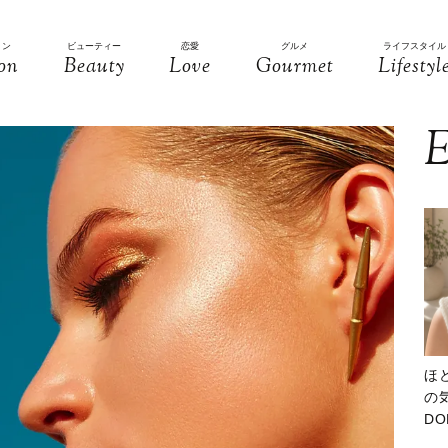
ョン
ビューティー
恋愛
グルメ
ライフスタイル
on
Beauty
Love
Gourmet
Lifestyl
E
ほ
の気
D
大