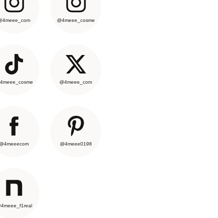
@4meee_com
@4meee_cosme
4meee_cosme
@4meee_com
@4meeecom
@4meee0198
4meee_f1real