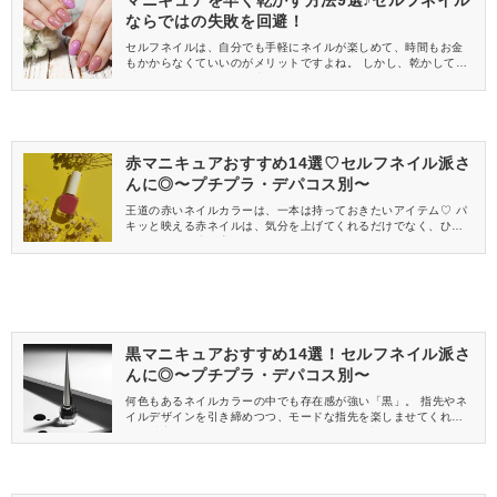
マニキュアを早く乾かす方法9選♪セルフネイル
ならではの失敗を回避！
セルフネイルは、自分でも手軽にネイルが楽しめて、時間もお金
もかからなくていいのがメリットですよね。 しかし、乾かしてい
るときについ他のものに当たってしまったり、乾いたと思ってい
たら乾いてなかったりした経験がある女性も多いのではないでし
ょうか。 そこで今回は、マニキュアがヨレて悲しい結果にならな
いよう、マニキュアを早く乾かす方法をいくつかご紹介いたしま
す。
赤マニキュアおすすめ14選♡セルフネイル派さ
んに◎〜プチプラ・デパコス別〜
王道の赤いネイルカラーは、一本は持っておきたいアイテム♡ パ
キッと映える赤ネイルは、気分を上げてくれるだけでなく、ひと
塗りでイイ女度が増します。 そこで今回は、セルフでも楽しめる
ようにおすすめの赤マニキュアをご紹介するので、ぜひチェック
してみてください。
黒マニキュアおすすめ14選！セルフネイル派さ
んに◎〜プチプラ・デパコス別〜
何色もあるネイルカラーの中でも存在感が強い「黒」。 指先やネ
イルデザインを引き締めつつ、モードな指先を楽しませてくれる
のが魅力です♡ そこで今回は、セルフネイル派さんにおすすめの
黒マニキュアをご紹介します♪