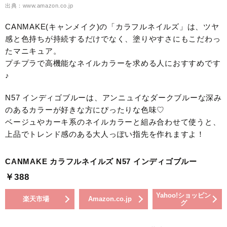
出典：www.amazon.co.jp
CANMAKE(キャンメイク)の「カラフルネイルズ」は、ツヤ
感と色持ちが持続するだけでなく、塗りやすさにもこだわっ
たマニキュア。
プチプラで高機能なネイルカラーを求める人におすすめです
♪
N57 インディゴブルーは、アンニュイなダークブルーな深み
のあるカラーが好きな方にぴったりな色味♡
ベージュやカーキ系のネイルカラーと組み合わせて使うと、
上品でトレンド感のある大人っぽい指先を作れますよ！
CANMAKE カラフルネイルズ N57 インディゴブルー
￥388
Yahoo!ショッピン
楽天市場
Amazon.co.jp
グ