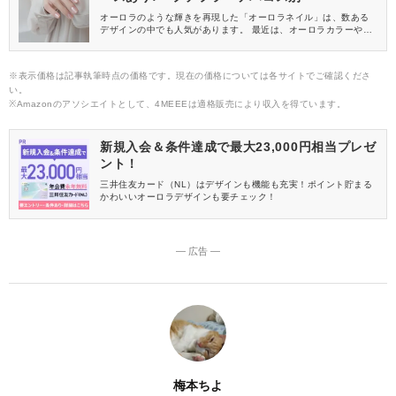
オーロラのような輝きを再現した「オーロラネイル」は、数ある
デザインの中でも人気があります。 最近は、オーロラカラーやオ
ーロララメを含んだマニキュアも登場していて、セルフでも気軽
に楽しむことができますよ♡ そこで今回は、おすすめのオーロラ
マニキュアをご紹介します。
※表示価格は記事執筆時点の価格です。現在の価格については各サイトでご確認くださ
い。
※Amazonのアソシエイトとして、4MEEEは適格販売により収入を得ています。
新規入会＆条件達成で最大23,000円相当プレゼ
ント！
三井住友カード（NL）はデザインも機能も充実！ポイント貯まる
かわいいオーロラデザインも要チェック！
― 広告 ―
梅本ちよ