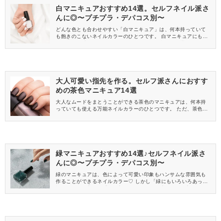
白マニキュアおすすめ14選。セルフネイル派さ
んに◎〜プチプラ・デパコス別〜
どんな色とも合わせやすい「白マニキュア」は、何本持っていて
も飽きのこないネイルカラーのひとつです。 白マニキュアにもい
ろいろな色味があるので、気分やデザインに合わせて選べたらい
いですよね♡ そこで今回は、おすすめの白マニキュアをプチプラ
とデパコスに分けてご紹介します。
大人可愛い指先を作る。セルフ派さんにおすす
めの茶色マニキュア14選
大人なムードをまとうことができる茶色のマニキュアは、何本持
っていても使える万能ネイルカラーのひとつです。 ただ、茶色に
も淡い色からダークな色までいろいろあるので、どれにしようか
迷ってしまうこともありますよね。 そこで今回は、セルフネイル
派さんにおすすめの茶色マニキュアをご紹介します。
緑マニキュアおすすめ14選♪セルフネイル派さ
んに◎〜プチプラ・デパコス別〜
緑のマニキュアは、色によって可愛い印象もハンサムな雰囲気も
作ることができるネイルカラー♡ しかし「緑にもいろいろあって
悩む」という方や、「取り入れにくそう」と感じている方もいる
のではないでしょうか。 そこで今回は、おすすめの緑マニキュア
をご紹介します。