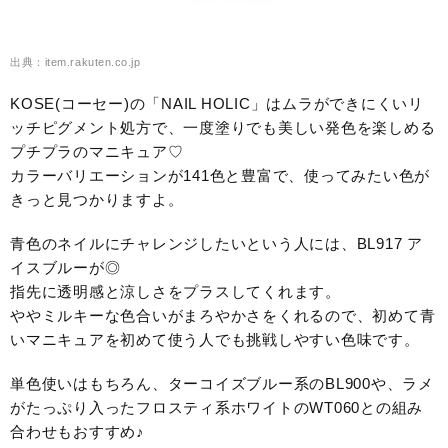
出典：item.rakuten.co.jp
KOSE(コーセー)の「NAIL HOLIC」はムラができにくいリ
ッチピグメント処方で、一度塗りでも美しい発色を楽しめる
プチプラのマニキュア♡
カラーバリエーションが141色と豊富で、使ってみたい色が
きっと見つかりますよ。
青色のネイルにチャレンジしたいという人には、BL917 ア
イスブルーが◎
指先に透明感と涼しさをプラスしてくれます。
ややミルキーな色合いがまろやかさをくれるので、初めて青
いマニキュアを初めて使う人でも挑戦しやすい色味です。
単色使いはもちろん、ターコイズブルー系のBL900や、ラメ
がたっぷり入ったフロスティ系ホワイトのWT060との組み
合わせもおすすめ♪