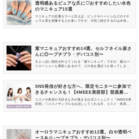
透明感あるピュアな爪に♡おすすめしたい水色
のマニキュア15選
マニキュアの定番カラーと言えば、ピンクやベージュなどのナチ
ュラル系を想像する人が多いですが、今回ご紹介するのは水色の
マニキュア♡水色は爽やかさや透明感、程よい甘さもあり、男性ウ
ケもばっちりなカラーなんですよ！プチプラからデパコスまでた
くさんご紹介するので、水色ネイルの参考にしてみてください。
紫マニキュアおすすめ14選。セルフネイル派さ
んに◎〜プチプラ・デパコス別〜
大人っぽい指先を叶えてくれる「紫マニキュア」ですが、紫のバ
リエーションも豊富にあるので、どの色を選ぼうか迷ってしまう
こともありますよね。 また、紫は多くのブランドから出ている定
番のネイルカラーでもあるので、いろいろ試したくなるところで
す。 そこで今回は、おすすめの紫マニキュアをプチプラとデパコ
スに分けてご紹介するので、好みの色味を見つけてみてください♪
SNS発信が好きな方へ、限定モニターに参加で
きるチャンスも！【4MEEE美容部】部員募集
中
コスメや美容が大好きな方が集まる公式コミュニティ『4MEEE美
容部』♡コスメサンプルをお試ししてくれる方、コスメ・美容情報
を一緒に発信してくれる方を募集しています！
オーロラマニキュアおすすめ12選。白や透明ベ
ースあり♪〜プチプラ・デパコス別〜