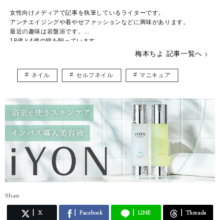
女性向けメディアで記事を執筆しているライターです。
アンチエイジングや着やせファッションなどに興味があります。
最近の趣味は岩盤浴です。
18歳と4歳の猫を飼っています。
梅本ちよ 記事一覧へ
ネイル
セルフネイル
マニキュア
Share
X
Facebook
LINE
Threads