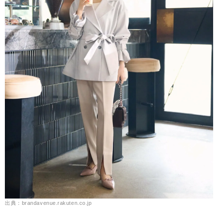
出典：brandavenue.rakuten.co.jp