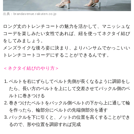
出典：brandavenue.rakuten.co.jp
ロング丈のトレンチコートの魅力を活かして、マニッシュな
コーデを楽しみたい女性であれば、紐を使ってネクタイ結び
をしてみましょう。
メンズライクな後ろ姿に決まり、よりハンサムでかっこいい
トレンチコートコーデにすることができるんです。
＜ネクタイ結びのやり方＞
ベルトを右にずらしてベルト先側が長くなるように調節をし
たら、長い方のベルトを上にして交差させてバックル側のベ
ルトに巻きつける
巻きつけたベルトをバックル側ベルトの下から上に通して輪
を作ったら、輪部分にベルトの先端側部分を通す
バックルを下に引くと、ノットの位置を高くすることができ
るので、形や位置を調節すれば完成