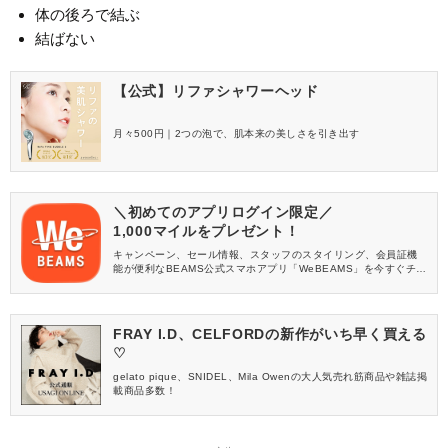
体の後ろで結ぶ
結ばない
【公式】リファシャワーヘッド
月々500円｜2つの泡で、肌本来の美しさを引き出す
＼初めてのアプリログイン限定／
1,000マイルをプレゼント！
キャンペーン、セール情報、スタッフのスタイリング、会員証機
能が便利なBEAMS公式スマホアプリ「WeBEAMS」を今すぐチェ
ック♪
FRAY I.D、CELFORDの新作がいち早く買える
♡
gelato pique、SNIDEL、Mila Owenの大人気売れ筋商品や雑誌掲
載商品多数！