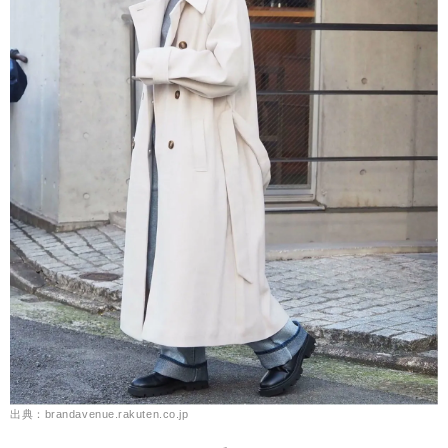
出典：brandavenue.rakuten.co.jp