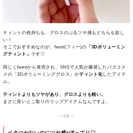
ティントの色持ちも、グロスのぷるツヤ感もどちらも欲し
い！
そこでおすすめなのが、fwee(フィー)の
「
3Dボリューミン
グティント」
です♡
同じくfweeから発売され、SNSで人気が爆発したバズコス
メの「3Dボリューミンググロス」が
ティント化
したアイテ
ム。
ティントよりもツヤがあり、グロスよりも軽い。
まさに良いとこ取りのリップアイテムなんですよ。
― 広告 ―
ベタつかないのにツヤ感×ぽってり♡