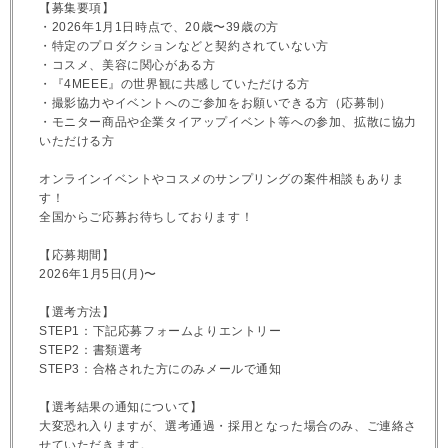
【募集要項】
・2026年1月1日時点で、20歳〜39歳の方
・特定のプロダクションなどと契約されていない方
・コスメ、美容に関心がある方
・『4MEEE』の世界観に共感していただける方
・撮影協力やイベントへのご参加をお願いできる方（応募制）
・モニター商品や企業タイアップイベント等への参加、拡散に協力
いただける方
オンラインイベントやコスメのサンプリングの案件相談もありま
す！
全国からご応募お待ちしております！
【応募期間】
2026年1月5日(月)〜
【選考方法】
STEP1：下記応募フォームよりエントリー
STEP2：書類選考
STEP3：合格された方にのみメールで通知
【選考結果の通知について】
大変恐れ入りますが、選考通過・採用となった場合のみ、ご連絡さ
せていただきます。