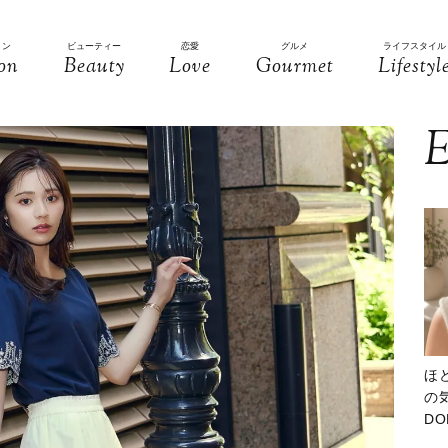
ョン
ビューティー
恋愛
グルメ
ライフスタイル
on
Beauty
Love
Gourmet
Lifestyl
E
ほ
の気
D
大