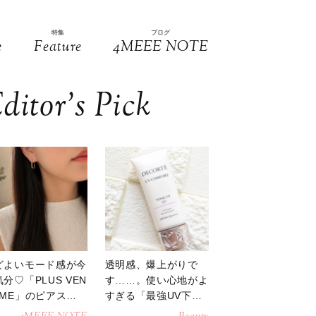
特集
ブログ
e
Feature
4MEEE NOTE
ditor’s Pick
どよいモード感が今
透明感、爆上がりで
分♡「PLUS VEN
す……。使い心地がよ
OME」のピアスが
すぎる「最強UV下
活躍
地」