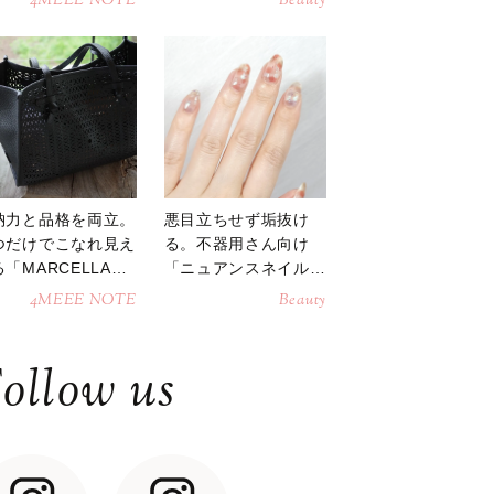
4MEEE NOTE
Beauty
納力と品格を両立。
悪目立ちせず垢抜け
つだけでこなれ見え
る。不器用さん向け
「MARCELLAト
「ニュアンスネイル」
トバッグ」
のやり方
4MEEE NOTE
Beauty
ollow us