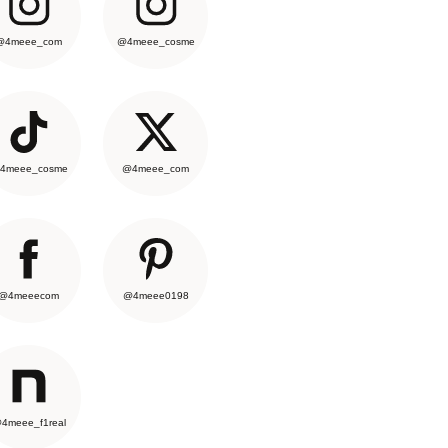
@4meee_com
@4meee_cosme
4meee_cosme
@4meee_com
@4meeecom
@4meee0198
4meee_f1real