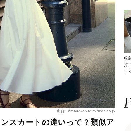
収
持
する
ー
F
出典：brandavenue.rakuten.co.jp
インスカートの違いって？類似ア