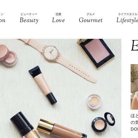
ョン
ビューティー
恋愛
グルメ
ライフスタイル
on
Beauty
Love
Gourmet
Lifestyl
E
ほ
の気
D
大