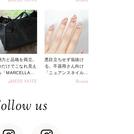
4MEEE NOTE
Beauty
納力と品格を両立。
悪目立ちせず垢抜け
つだけでこなれ見え
る。不器用さん向け
「MARCELLAト
「ニュアンスネイル」
トバッグ」
のやり方
4MEEE NOTE
Beauty
ollow us