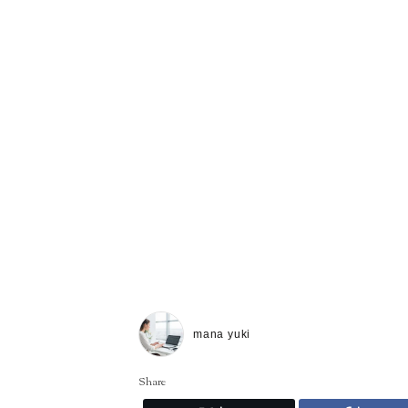
mana yuki
Share