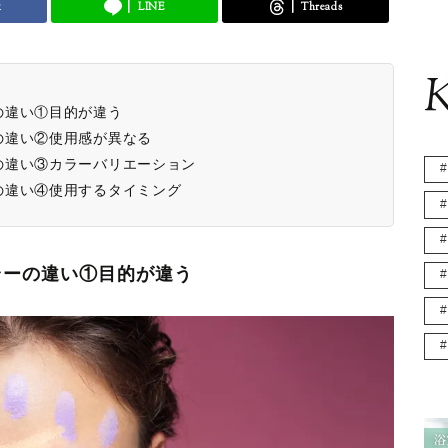
k
LINE
Threads
K
の違い①目的が違う
の違い②使用感が異なる
の違い③カラーバリエーション
の違い④使用するタイミング
ラーの違い①目的が違う