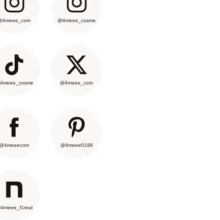
@4meee_com
@4meee_cosme
4meee_cosme
@4meee_com
@4meeecom
@4meee0198
4meee_f1real