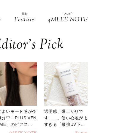
特集
ブログ
e
Feature
4MEEE NOTE
ditor’s Pick
どよいモード感が今
透明感、爆上がりで
分♡「PLUS VEN
す……。使い心地がよ
OME」のピアスが
すぎる「最強UV下
活躍
地」