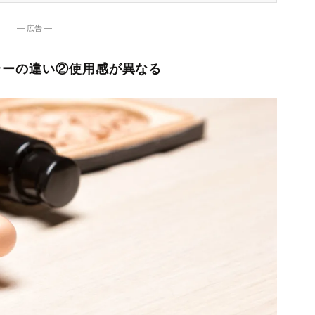
― 広告 ―
ラーの違い②使用感が異なる