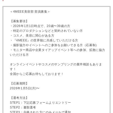
＜4MEEE美容部 部員募集＞
【募集要項】
・2026年1月1日時点で、20歳〜39歳の方
・特定のプロダクションなどと契約されていない方
・コスメ、美容に関心がある方
・『4MEEE』の世界観に共感していただける方
・撮影協力やイベントへのご参加をお願いできる方（応募制）
・モニター商品や企業タイアップイベント等への参加、拡散に協力
いただける方
オンラインイベントやコスメのサンプリングの案件相談もありま
す！
全国からご応募お待ちしております！
【応募期間】
2026年1月5日(月)〜
【選考方法】
STEP1：下記応募フォームよりエントリー
STEP2：書類選考
STEP3：合格された方にのみメールで通知