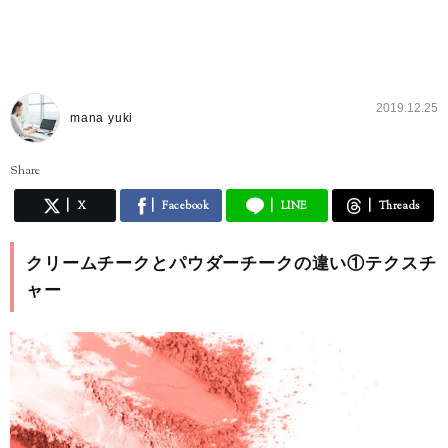
2019.12.25
mana yuki
Share
X
Facebook
LINE
Threads
クリームチークとパウダーチークの違い①テクスチ
ャー