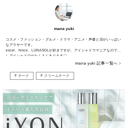
mana yuki
コスメ・ファッション・グルメ・ドラマ・アニメ・声優と沼がいっぱい
なアラサーです。
excel、hince、LUNASOLが好きですが、アイシャドウマニアなので推
しアイシャドウがたくさんあります♡
コスメの写真を撮るのも大好きで、眺めて一日が終わってしまうことも
mana yuki 記事一覧へ
しばしば……。
調理師免許、色彩検定3級、骨格診断アドバイザー検定3級、日本化粧品
チーク
クリームチーク
検定2級、パーソナルカラリスト2級を持っていますが、上を目指してま
だまだ勉強中。
自分の知識や経験を活かしながら、頑張る女性の参考になる記事をお届
けできたら嬉しいです♪