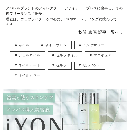
アパレルブランドのディレクター・デザイナー・プレスに従事し、その
後フリーランスに転身。
現在は、ウェブライターを中心に、PRやマーケティングに携わってい
ます。
秋間 恵璃 記事一覧へ
ファッションや美容が大好き♡
トレンドはもちろん、体型や髪型に合う着こなしなど、ファッションに
ネイル
ネイルサロン
アクセサリー
関する様々な記事を執筆していきたいと思います！
ジェルネイル
セルフネイル
マニキュア
インスタグラム* @eriusa0325
https://instagram.com/eriusa0325/
メール* eriusa0325@gmail.com
ネイルアート
セルフ
セルフケア
(コンタクトはインスタグラムのDM、メールアドレスへお願いいたしま
す)
ネイルカラー
※恐れ入りますが、商品に関してのご質問にはお答えしかねます。