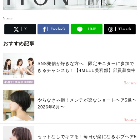
Share
X
Facebook
LINE
Threads
おすすめ記事
SNS発信が好きな方へ、限定モニターに参加で
きるチャンスも！【4MEEE美容部】部員募集中
Beauty
やらなきゃ損！メンテが楽なショートヘア5選〜
2026年8月〜
Beauty
セットなしでキマる！毎日が楽になるボブヘア5