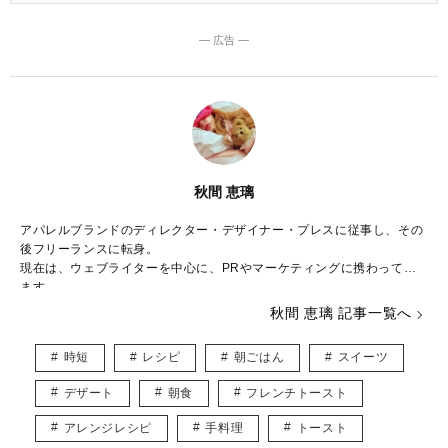
― 広告 ―
秋間 恵璃
アパレルブランドのディレクター・デザイナー・プレスに従事し、その
後フリーランスに転身。
現在は、ウェブライターを中心に、PRやマーケティングに携わってい
ます。
秋間 恵璃 記事一覧へ
ファッションや美容が大好き♡
トレンドはもちろん、体型や髪型に合う着こなしなど、ファッションに
時短
レシピ
朝ごはん
スイーツ
関する様々な記事を執筆していきたいと思います！
デザート
朝食
フレンチトースト
インスタグラム* @eriusa0325
https://instagram.com/eriusa0325/
メール* eriusa0325@gmail.com
アレンジレシピ
手料理
トースト
(コンタクトはインスタグラムのDM、メールアドレスへお願いいたしま