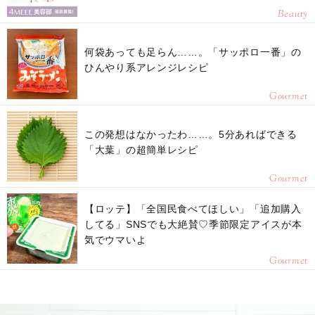
Beauty
何袋あっても足らん……。「サッポロ一番」の
ひんやり系アレンジレシピ
Gourmet
この発想はなかったわ……。5分あればできる
「大葉」の超簡単レシピ
Gourmet
【ロッテ】「全国民食べてほしい」「追加購入
してる」SNSでも大絶賛♡季節限定アイスが本
気でウマいよ
Gourmet