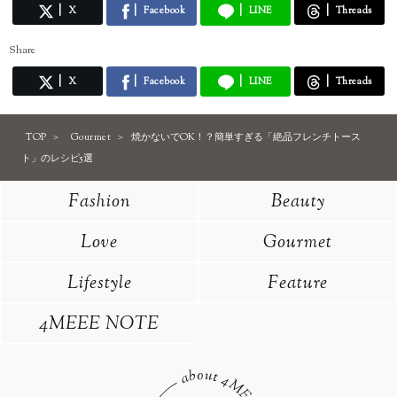
X
Facebook
LINE
Threads
Share
X
Facebook
LINE
Threads
TOP
Gourmet
焼かないでOK！？簡単すぎる「絶品フレンチトース
ト」のレシピ5選
Fashion
Beauty
Love
Gourmet
Lifestyle
Feature
4MEEE NOTE