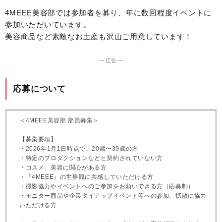
4MEEE美容部では参加者を募り、年に数回程度イベントに
参加いただいています。
美容商品など素敵なお土産も沢山ご用意しています！
― 広告 ―
応募について
＜4MEEE美容部 部員募集＞
【募集要項】
・2026年1月1日時点で、20歳〜39歳の方
・特定のプロダクションなどと契約されていない方
・コスメ、美容に関心がある方
・『4MEEE』の世界観に共感していただける方
・撮影協力やイベントへのご参加をお願いできる方（応募制）
・モニター商品や企業タイアップイベント等への参加、拡散に協力
いただける方