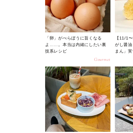
「卵」がべらぼうに旨くなる
【11/
よ……。本当は内緒にしたい裏
がし醤油
技系レシピ
まん」実
Gourmet