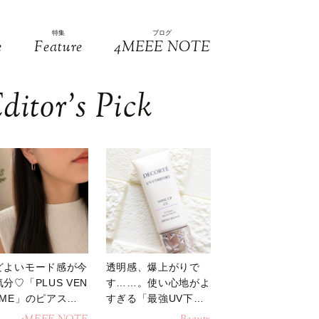
特集
ブログ
e
Feature
4MEEE NOTE
ditor’s Pick
どよいモード感が今
透明感、爆上がりで
分♡「PLUS VEN
す……。使い心地がよ
OME」のピアスが
すぎる「最強UV下
活躍
地」