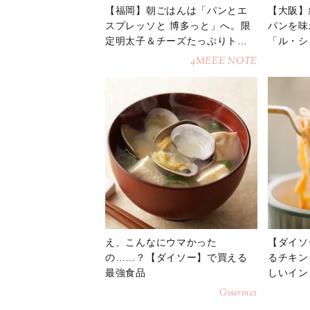
【福岡】朝ごはんは「パンとエ
【大阪】
スプレッソと 博多っと」へ。限
パンを味
定明太子＆チーズたっぷりトー
「ル・シ
ストに大満足♪
4MEEE NOTE
え、こんなにウマかった
【ダイソ
の……？【ダイソー】で買える
るチキン
最強食品
しいイン
Gourmet