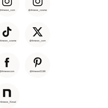
@4meee_com
@4meee_cosme
4meee_cosme
@4meee_com
@4meeecom
@4meee0198
4meee_f1real