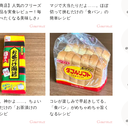
商店】人気のフリーズ
マジで大当たりだよ……。ほぼ
品を実食レビュー！毎
切って挟むだけの「食パン」の
べたくなる美味しさ♪
簡単レシピ
Gourmet
Gourmet
@
、神かよ……。ちょい
コレが楽しみで早起きしてる。
だけの「お茶漬けの
「食パン」がめちゃめちゃ旨く
シピ
なるレシピ
@
Gourmet
Gourmet