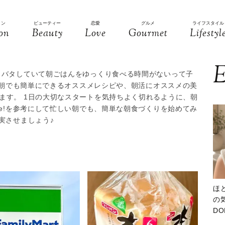
ョン
ビューティー
恋愛
グルメ
ライフスタイル
on
Beauty
Love
Gourmet
Lifestyl
E
タバタしていて朝ごはんをゆっくり食べる時間がないって子
ない朝でも簡単にできるオススメレシピや、朝活にオススメの美
ます。 1日の大切なスタートを気持ちよく切れるように、朝
ee!を参考にして忙しい朝でも、簡単な朝食づくりを始めてみ
実させましょう♪
ほ
の気
D
大