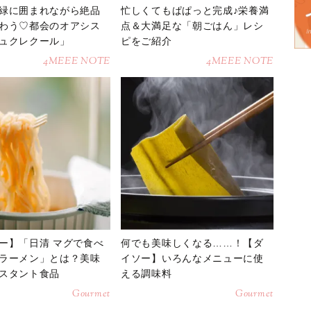
緑に囲まれながら絶品
忙しくてもぱぱっと完成♪栄養満
わう♡都会のオアシス
点＆大満足な「朝ごはん」レシ
ュクレクール」
ピをご紹介
4MEEE NOTE
4MEEE NOTE
ー】「日清 マグで食べ
何でも美味しくなる……！【ダ
ラーメン」とは？美味
イソー】いろんなメニューに使
スタント食品
える調味料
Gourmet
Gourmet