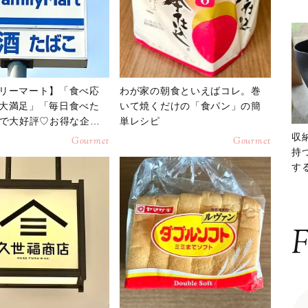
リーマート】「食べ応
わが家の朝食といえばコレ。巻
大満足」「毎日食べた
いて焼くだけの「食パン」の簡
Sで大好評♡お得な企画
単レシピ
だよ！
収
Gourmet
Gourmet
持
する
ー
F