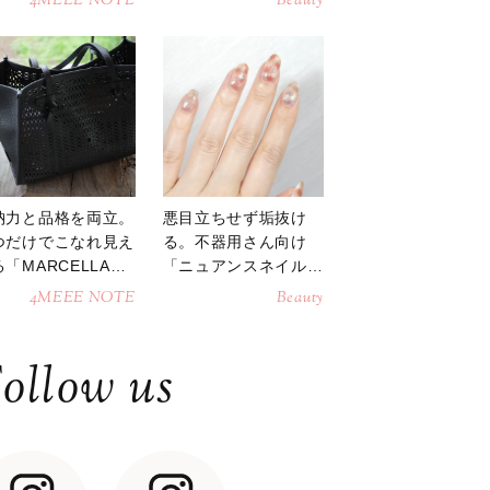
4MEEE NOTE
Beauty
納力と品格を両立。
悪目立ちせず垢抜け
つだけでこなれ見え
る。不器用さん向け
「MARCELLAト
「ニュアンスネイル」
トバッグ」
のやり方
4MEEE NOTE
Beauty
ollow us