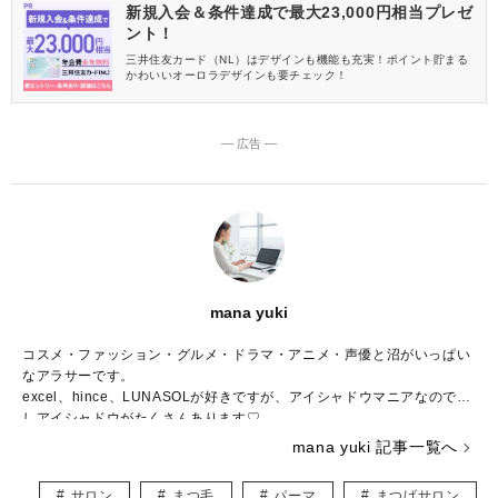
新規入会＆条件達成で最大23,000円相当プレゼ
ント！
三井住友カード（NL）はデザインも機能も充実！ポイント貯まる
かわいいオーロラデザインも要チェック！
― 広告 ―
mana yuki
コスメ・ファッション・グルメ・ドラマ・アニメ・声優と沼がいっぱい
なアラサーです。
excel、hince、LUNASOLが好きですが、アイシャドウマニアなので推
しアイシャドウがたくさんあります♡
コスメの写真を撮るのも大好きで、眺めて一日が終わってしまうことも
mana yuki 記事一覧へ
しばしば……。
調理師免許、色彩検定3級、骨格診断アドバイザー検定3級、日本化粧品
サロン
まつ毛
パーマ
まつげサロン