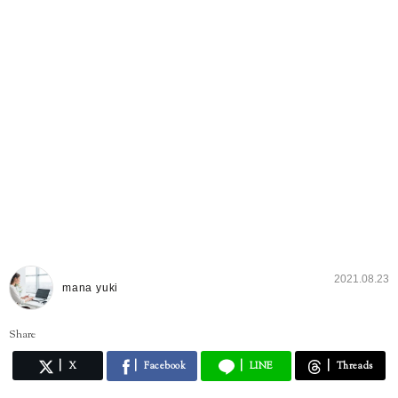
2021.08.23
mana yuki
Share
X
Facebook
LINE
Threads