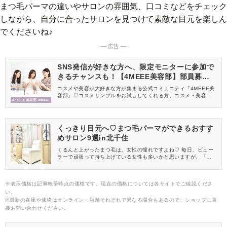
まつ毛パーマの違いやサロンの雰囲気、口コミなどをチェック
しながら、自分に合ったサロンを見つけて素敵な目元を楽しん
でくださいね♪
― 広告 ―
SNS発信が好きな方へ、限定モニターに参加で
きるチャンスも！【4MEEE美容部】部員募集
中
コスメや美容が大好きな方が集まる公式コミュニティ『4MEEE美
容部』♡コスメサンプルをお試ししてくれる方、コスメ・美容情報
を一緒に発信してくれる方を募集しています！
くっきり目元へ♡まつ毛パーマができるおすす
めサロン9選in北千住
くるんと上がったまつ毛は、女性の憧れですよね♡ 毎日、ビュー
ラーで頑張って持ち上げている女性も多いかと思いますが、「上
手にできない」「時間が経つと下がる」といったお悩みを持つこ
とも……。 それなら、くるんとした上向きまつ毛がキープできる
まつ毛パーマがおすすめです。 今回は、北千住でまつ毛パーマが
※表示価格は記事執筆時点の価格です。現在の価格については各サイトでご確認くださ
できるおすすめのサロンをご紹介します。
い。
※最新の在庫や価格はオンライン・店舗それぞれで異なる場合もあるので、ショップに直
接お問い合わせください。