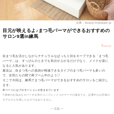
出典：beauty.hotpepper.jp
目元が映えるよ♪まつ毛パーマができるおすすめの
サロン9選in練馬
Beauty
自まつ毛を活かしながらナチュラルなぱっちり目をキープできる「まつ毛
パーマ」は、すっぴんのときでも気分が上がるだけでなく、メイクが楽に
なると人気があります。
最近は、自まつ毛への負担が軽減できるタイプのまつ毛パーマも多いの
で、女性たちの間で再ブーム中のよう♡
そこで今回は、練馬でまつ毛パーマができるおすすめのサロンをご紹介し
ます。
本ページにはプロモーションが含まれています
※身体のお悩みをカバーする等のコンプレックスがテーマの場合でも、記事中のお写真の
モデルさんを指したものではありません。
― 広告 ―