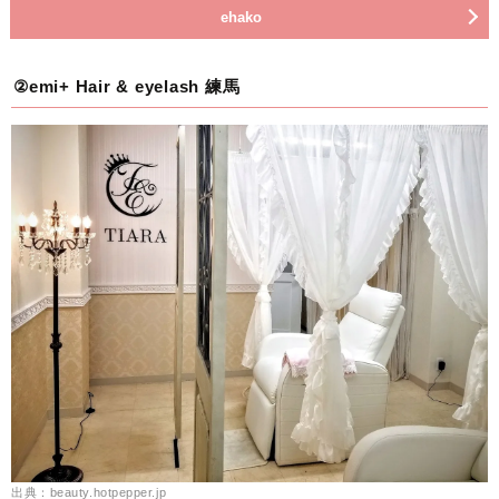
ehako
②emi+ Hair & eyelash 練馬
出典：beauty.hotpepper.jp