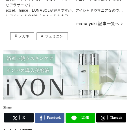
なアラサーです。
excel、hince、LUNASOLが好きですが、アイシャドウマニアなので推
しアイシャドウがたくさんあります♡
コスメの写真を撮るのも大好きで、眺めて一日が終わってしまうことも
mana yuki 記事一覧へ
しばしば……。
調理師免許、色彩検定3級、骨格診断アドバイザー検定3級、日本化粧品
メガネ
フェミニン
検定2級、パーソナルカラリスト2級を持っていますが、上を目指してま
だまだ勉強中。
自分の知識や経験を活かしながら、頑張る女性の参考になる記事をお届
けできたら嬉しいです♪
Share
X
Facebook
LINE
Threads