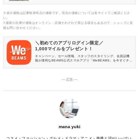
は、ここ最近話題を集めている「顔タイプ診断」を知ると、自然
と自分に似合うアイテムやブランドを知ることができます♪ 今回
は、「顔タイプフェミニン」に着目し、必ず似合うアイテムが見
※表示価格は記事執筆時点の価格です。現在の価格については各サイトでご確認くださ
つかるブランドをピックアップしてご紹介します。
い。
※最新の在庫や価格はオンライン・店舗それぞれで異なる場合もあるので、ショップに直
接お問い合わせください。
＼初めてのアプリログイン限定／
1,000マイルをプレゼント！
キャンペーン、セール情報、スタッフのスタイリング、会員証機
能が便利なBEAMS公式スマホアプリ「WeBEAMS」を今すぐチェ
ック♪
― 広告 ―
mana yuki
コスメ・ファッション・グルメ・ドラマ・アニメ・声優と沼がいっぱい