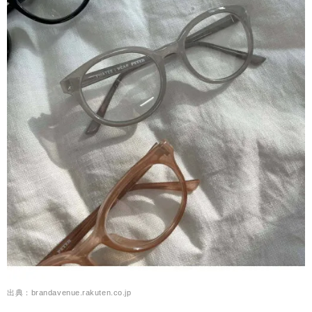
出典：brandavenue.rakuten.co.jp