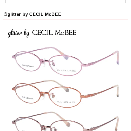
③glitter by CECIL McBEE