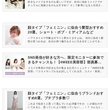
好きなメイクをするのも楽しいですが、自分に似合うメイクでナ
チュラルに垢抜けるのもおすすめ♡ そこで参考になると注目され
ているのが、顔の輪郭やパーツの特徴などから分類し、似合うも
のを提案してくれる「顔タイプ診断」です。 自分の顔タイプに合
ったメイクを知ることで、印象アップに繋がります。 今回は、顔
タイプが“フェミニン”に当てはまる女性におすすめのメイクをご紹
介するので、ぜひ参考にしてみてくださいね。
顔タイプ「フェミニン」に似合う髪型おすすめ
20選。ショート・ボブ・ミディアムなど
ヘアスタイルで印象はガラリと変わりますよね。 自分に似合う髪
型が見つかれば、自分が持つ魅力をさらに引き出すことができま
す。 しかし、いざイメチェンしてみると「似合わない…….。」と
感じてしまうこともあるのではないでしょうか。 それなら、“顔タ
イプ診断”で似合う髪型を見つけてみるのもひとつの方法ですよ♡
今回は、女性らしい華やかさが魅力の“フェミニン”さんにおすすめ
SNS発信が好きな方へ、限定モニターに参加で
の髪型をご紹介します。
きるチャンスも！【4MEEE美容部】部員募集
中
コスメや美容が大好きな方が集まる公式コミュニティ『4MEEE美
容部』♡コスメサンプルをお試ししてくれる方、コスメ・美容情報
を一緒に発信してくれる方を募集しています！
顔タイプ「フェミニン」に似合うブランドおす
すめ8選。プチプラ多数♡
これまで似合うと思って選んでいたお洋服ですが、いざ鏡をのぞ
いてみると、思っていたより似合っていない……！？ そんなとき