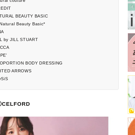
 couture
EDIT
AL BEAUTY BASIC
al Beauty Basic*
NA
 JILL STUART
CCA
E'
RTION BODY DRESSING
ED ARROWS
SiS
CELFORD