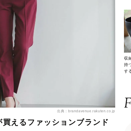
収
持
する
ー
F
出典：brandavenue.rakuten.co.jp
”が買えるファッションブランド