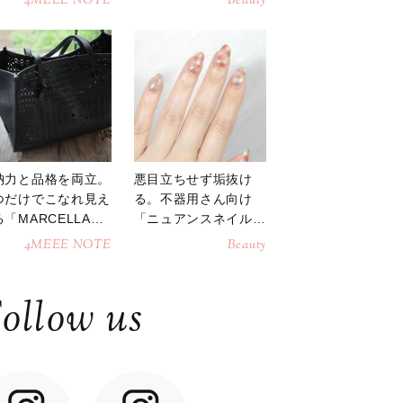
4MEEE NOTE
Beauty
納力と品格を両立。
悪目立ちせず垢抜け
つだけでこなれ見え
る。不器用さん向け
「MARCELLAト
「ニュアンスネイル」
トバッグ」
のやり方
4MEEE NOTE
Beauty
ollow us