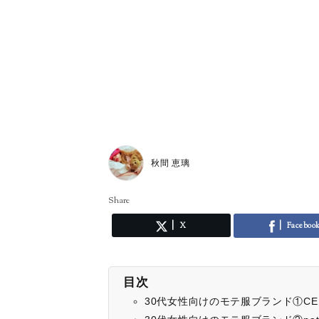
秋間 恵璃
Share
X
Faceboo
目次
30代女性向けのモテ服ブランド①CEL