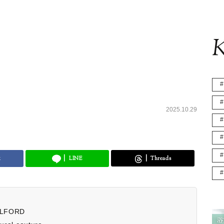
K
2025.10.29
k
LINE
Threads
FORD