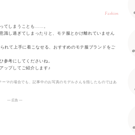
Fashion
ってしまうことも……。
意識し過ぎてしまったりと、モテ服とかけ離れていません
れられて上手に着こなせる、おすすめのモテ服ブランドをご
@
ひ参考にしてくださいね。
アップしてご紹介します♪
テーマの場合でも、記事中のお写真のモデルさんを指したものではあ
― 広告 ―
@