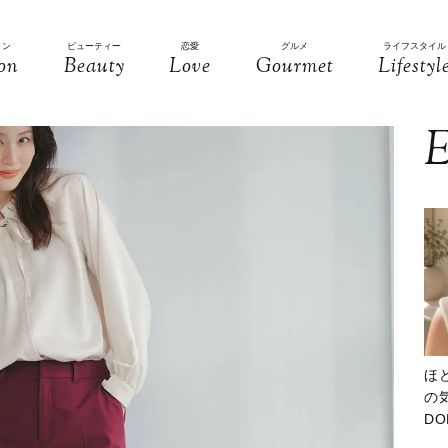
ョン
ビューティー
恋愛
グルメ
ライフスタイル
on
Beauty
Love
Gourmet
Lifestyl
E
ほ
の気
D
大