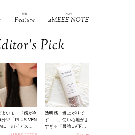
特集
ブログ
e
Feature
4MEEE NOTE
ditor’s Pick
どよいモード感が今
透明感、爆上がりで
分♡「PLUS VEN
す……。使い心地がよ
OME」のピアスが
すぎる「最強UV下
活躍
地」