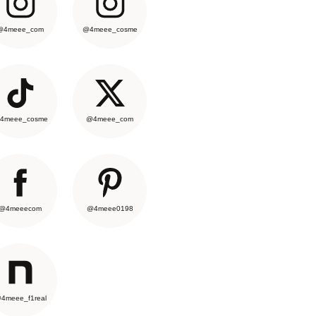
@4meee_com
@4meee_cosme
4meee_cosme
@4meee_com
@4meeecom
@4meee0198
4meee_f1real