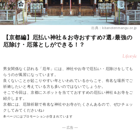
出典：kitanotenmangu.or.jp
【京都編】厄払い神社＆お寺おすすめ7選♪最強の
厄除け・厄落としができる！？
Lifestyle
男女関係なく訪れる「厄年」には、神社やお寺で厄払い・厄除けをしても
らうのが風習になっています。
良くないことが起こりやすい年といわれているからこそ、有名な場所でご
祈祷したいと考えている方も多いのではないでしょうか。
そこで今回は、京都にスポットを当てておすすめの厄払い神社＆お寺をご
紹介します。
京都には、厄除祈願で有名な神社やお寺がたくさんあるので、ぜひチェッ
クしてみてくださいね♪
本ページにはプロモーションが含まれています
― 広告 ―