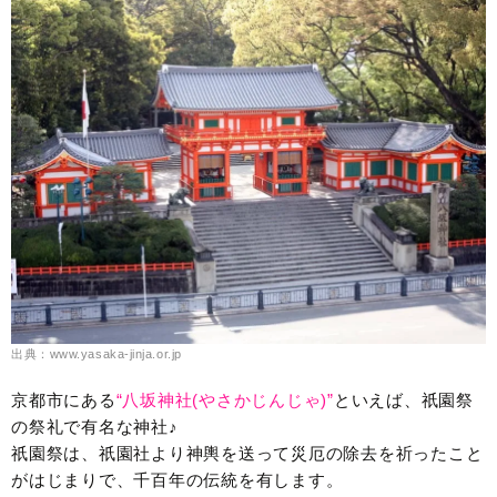
出典：www.yasaka-jinja.or.jp
京都市にある
“八坂神社(やさかじんじゃ)”
といえば、祇園祭
の祭礼で有名な神社♪
祇園祭は、祇園社より神輿を送って災厄の除去を祈ったこと
がはじまりで、千百年の伝統を有します。