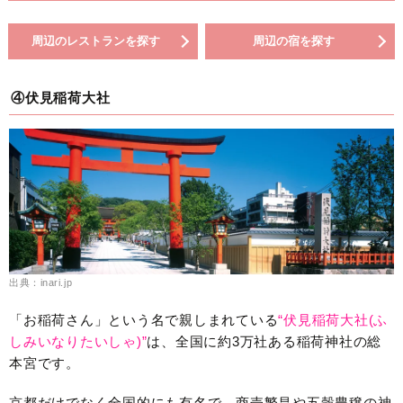
周辺のレストランを探す
周辺の宿を探す
④伏見稲荷大社
出典：inari.jp
「お稲荷さん」という名で親しまれている
“伏見稲荷大社(ふ
しみいなりたいしゃ)”
は、全国に約3万社ある稲荷神社の総
本宮です。
京都だけでなく全国的にも有名で、商売繁昌や五穀豊穣の神