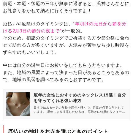
前厄・本厄・後厄の三年が無事に過ぎると、氏神さんなどに
お礼参りをかねて納めに行くそうですよ！
厄払いや厄除けのタイミングは、
“年明けの元日から節を分
ける2月3日の節分の夜まで”
が一般的。
そのため、初詣のタイミングでご祈祷する方や節分祭に合わ
せて訪れる方が多くいますが、人混みが苦手なら少し時期を
ずらすのもいいでしょう。
中には自分の誕生日にお祓いをしてもらう方もいますよ。
また、地域の風習によって決まった日があるところもあるの
で、地域の風習を調べてみるのもおすすめです。
厄年の女性におすすめのネックレス15選！自分
を守ってくれる強い味方
日本ではある一定の年齢を厄年と呼んで、注意が必要な年として
います。 厄年により注意したい方は、厄除けに効果的なアイテム
を積極的に身につけましょう！ そこでこの記事では、厄年の災い
を遠ざけてくれそうな、幸運のモチーフや縁起が良いモチーフを
あしらったおすすめのネックレスをご紹介します♡
厄払いの神社＆お寺を選ぶときのポイント