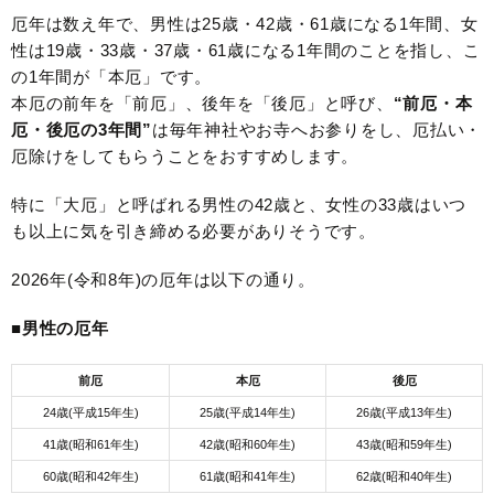
厄年は数え年で、男性は25歳・42歳・61歳になる1年間、女
性は19歳・33歳・37歳・61歳になる1年間のことを指し、こ
の1年間が「本厄」です。
本厄の前年を「前厄」、後年を「後厄」と呼び、
“前厄・本
厄・後厄の3年間”
は毎年神社やお寺へお参りをし、厄払い・
厄除けをしてもらうことをおすすめします。
特に「大厄」と呼ばれる男性の42歳と、女性の33歳はいつ
も以上に気を引き締める必要がありそうです。
2026年(令和8年)の厄年は以下の通り。
■男性の厄年
前厄
本厄
後厄
24歳(平成15年生)
25歳(平成14年生)
26歳(平成13年生)
41歳(昭和61年生)
42歳(昭和60年生)
43歳(昭和59年生)
60歳(昭和42年生)
61歳(昭和41年生)
62歳(昭和40年生)