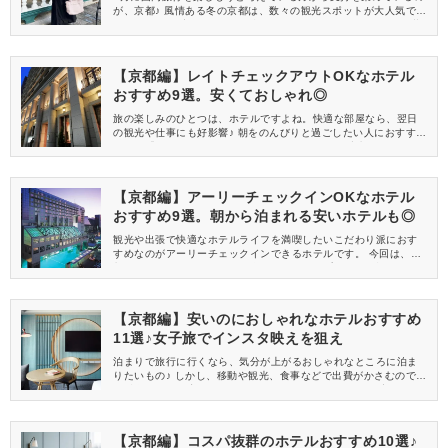
が、京都♪ 風情ある冬の京都は、数々の観光スポットが大人気で
す！ 今回は、寒いシーズンの旅行にも困らない、おすすめの服装
を特集します♡
【京都編】レイトチェックアウトOKなホテル
おすすめ9選。安くておしゃれ◎
旅の楽しみのひとつは、ホテルですよね。快適な部屋なら、翌日
の観光や仕事にも好影響♪ 朝をのんびりと過ごしたい人におすすめ
なのが「レイトチェックアウト」です。 今回は、京都でホテルス
テイを楽しみたい人におすすめの宿をご紹介します。 安いプラン
やおしゃれなホテルもチェック！ぜひ、カップル旅行や女子会、
ビジネスにお役立てください！
【京都編】アーリーチェックインOKなホテル
おすすめ9選。朝から泊まれる安いホテルも◎
観光や出張で快適なホテルライフを満喫したいこだわり派におす
すめなのがアーリーチェックインできるホテルです。 今回は、京
都でおすすめのホテルをご紹介します。カップルや女子旅、ビジ
ネスなど幅広く使えるホテルを厳選しました。 朝からチェックイ
ンできるホテルもありますよ！安いプランやおしゃれな宿など、
ぜひお気に入りを見つけて楽しい京都旅行に出かけましょう♡
【京都編】安いのにおしゃれなホテルおすすめ
11選♪女子旅でインスタ映えを狙え
泊まりで旅行に行くなら、気分が上がるおしゃれなところに泊ま
りたいもの♪ しかし、移動や観光、食事などで出費がかさむので、
お財布に優しい宿だと嬉しいですよね。 そこで今回は、安いのに
おしゃれなホテル【京都編】をお届けします♡
【京都編】コスパ抜群のホテルおすすめ10選♪