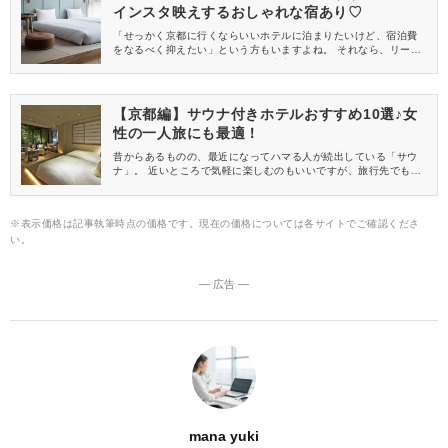
インスタ映えするおしゃれな宿あり♡
「せっかく京都に行くならいいホテルに泊まりたいけど、宿泊費
をなるべく抑えたい」という方もいますよね。 それなら、リーズ
ナブルな価格で嬉しいサービスも充実したコスパ抜群のホテルに
泊まってみませんか？ 今回は、コスパ抜群のおすすめホテル【京
都編】をご紹介します！
【京都編】サウナ付きホテルおすすめ10選♪女
性の一人旅にも最適！
昔からあるものの、最近になってハマる人が続出している「サウ
ナ」。 近いところで気軽に楽しむのもいいですが、旅行先でも楽
しめたら嬉しいですよね♡ そこで今回は、サウナ付きのおすすめ
ホテル【京都編】をご紹介します！
※表示価格は記事執筆時点の価格です。現在の価格については各サイトでご確認くださ
い。
― 広告 ―
mana yuki