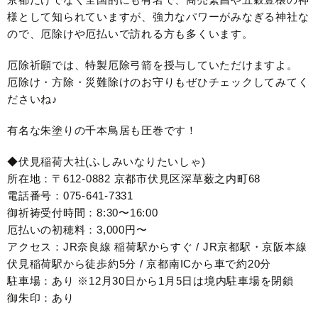
様として知られていますが、強力なパワーがみなぎる神社な
ので、厄除けや厄払いで訪れる方も多くいます。
厄除祈願では、特製厄除弓箭を授与していただけますよ。
厄除け・方除・災難除けのお守りもぜひチェックしてみてく
ださいね♪
有名な朱塗りの千本鳥居も圧巻です！
◆伏見稲荷大社(ふしみいなりたいしゃ)
所在地：〒612-0882 京都市伏見区深草薮之内町68
電話番号：075-641-7331
御祈祷受付時間：8:30〜16:00
厄払いの初穂料：3,000円〜
アクセス：JR奈良線 稲荷駅からすぐ / JR京都駅・京阪本線
伏見稲荷駅から徒歩約5分 / 京都南ICから車で約20分
駐車場：あり ※12月30日から1月5日は境内駐車場を閉鎖
御朱印：あり