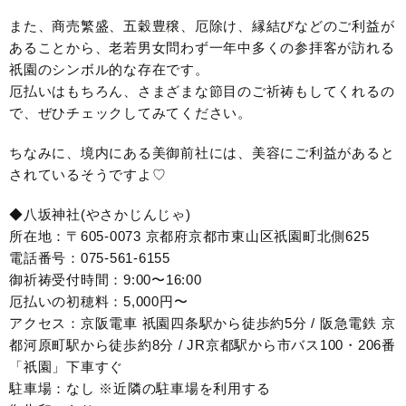
また、商売繁盛、五穀豊穣、厄除け、縁結びなどのご利益が
あることから、老若男女問わず一年中多くの参拝客が訪れる
祇園のシンボル的な存在です。
厄払いはもちろん、さまざまな節目のご祈祷もしてくれるの
で、ぜひチェックしてみてください。
ちなみに、境内にある美御前社には、美容にご利益があると
されているそうですよ♡
◆八坂神社(やさかじんじゃ)
所在地：〒605-0073 京都府京都市東山区祇園町北側625
電話番号：075-561-6155
御祈祷受付時間：9:00〜16:00
厄払いの初穂料：5,000円〜
アクセス：京阪電車 祇園四条駅から徒歩約5分 / 阪急電鉄 京
都河原町駅から徒歩約8分 / JR京都駅から市バス100・206番
「祇園」下車すぐ
駐車場：なし ※近隣の駐車場を利用する