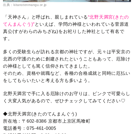
出典：kitanotenmangu.or.jp
「天神さん」と呼ばれ、親しまれている
“北野天満宮(きたの
てんまんぐう)”
といえば、学問の神様といわれている菅原道
真公(すがわらのみちざね)をお祀りした神社として有名で
す。
多くの受験生らが訪れる京都の神社ですが、元々は平安京の
北西の守護のために創建されたということもあって、厄除け
の神様としても篤く信仰されてきました。
そのため、資格や就職など、各種の合格成就と同時に厄払い
をしてもらいたいと考える方も多いよう。
北野天満宮で手に入る厄除けのお守りは、ピンクで可愛らし
く大変人気があるので、ぜひチェックしてみてください♡
◆北野天満宮(きたのてんまんぐう)
所在地：〒602-8386 京都市上京区馬喰町
電話番号：075-461-0005