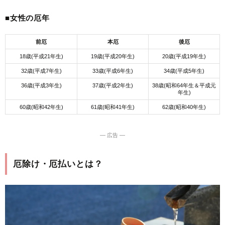
■女性の厄年
前厄
本厄
後厄
18歳(平成21年生)
19歳(平成20年生)
20歳(平成19年生)
32歳(平成7年生)
33歳(平成6年生)
34歳(平成5年生)
36歳(平成3年生)
37歳(平成2年生)
38歳(昭和64年生＆平成元
年生)
60歳(昭和42年生)
61歳(昭和41年生)
62歳(昭和40年生)
― 広告 ―
厄除け・厄払いとは？