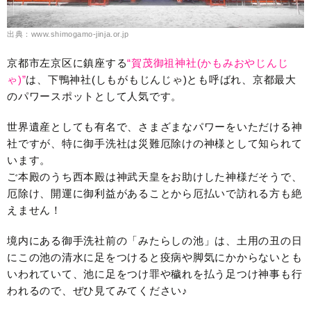
出典：www.shimogamo-jinja.or.jp
京都市左京区に鎮座する
“賀茂御祖神社(かもみおやじんじ
ゃ)”
は、下鴨神社(しもがもじんじゃ)とも呼ばれ、京都最大
のパワースポットとして人気です。
世界遺産としても有名で、さまざまなパワーをいただける神
社ですが、特に御手洗社は災難厄除けの神様として知られて
います。
ご本殿のうち西本殿は神武天皇をお助けした神様だそうで、
厄除け、開運に御利益があることから厄払いで訪れる方も絶
えません！
境内にある御手洗社前の「みたらしの池」は、土用の丑の日
にこの池の清水に足をつけると疫病や脚気にかからないとも
いわれていて、池に足をつけ罪や穢れを払う足つけ神事も行
われるので、ぜひ見てみてください♪