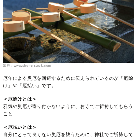
出典：www.shutterstock.com
厄年による災厄を回避するために伝えられているのが「厄除
け」や「厄払い」です。
＜厄除けとは＞
邪気や災厄が寄り付かないように、お寺でご祈祷してもらう
こと
＜厄払いとは＞
自分にとって良くない災厄を祓うために、神社でご祈祷して