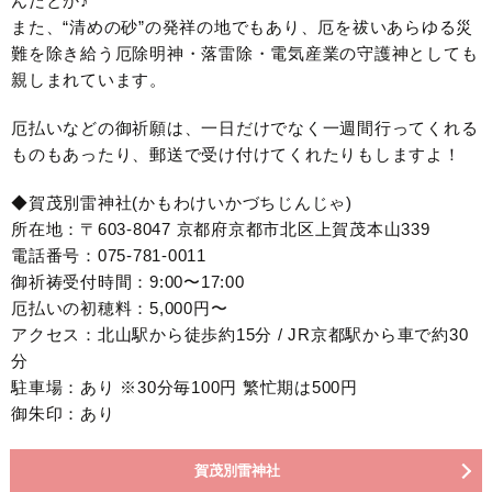
んだとか♪
また、“清めの砂”の発祥の地でもあり、厄を祓いあらゆる災
難を除き給う厄除明神・落雷除・電気産業の守護神としても
親しまれています。
厄払いなどの御祈願は、一日だけでなく一週間行ってくれる
ものもあったり、郵送で受け付けてくれたりもしますよ！
◆賀茂別雷神社(かもわけいかづちじんじゃ)
所在地：〒603-8047 京都府京都市北区上賀茂本山339
電話番号：075-781-0011
御祈祷受付時間：9:00〜17:00
厄払いの初穂料：5,000円〜
アクセス：北山駅から徒歩約15分 / JR京都駅から車で約30
分
駐車場：あり ※30分毎100円 繁忙期は500円
御朱印：あり
賀茂別雷神社