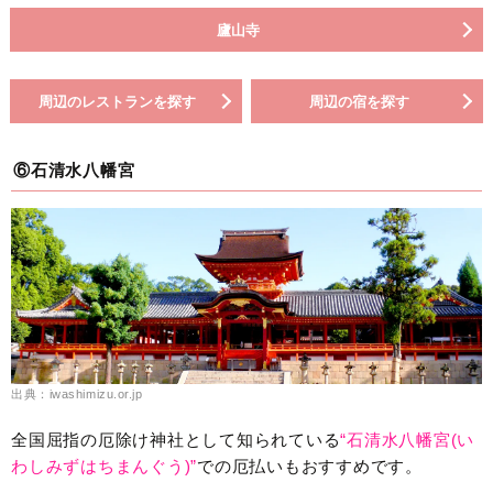
廬山寺
周辺のレストランを探す
周辺の宿を探す
⑥石清水八幡宮
出典：iwashimizu.or.jp
全国屈指の厄除け神社として知られている
“石清水八幡宮(い
わしみずはちまんぐう)”
での厄払いもおすすめです。