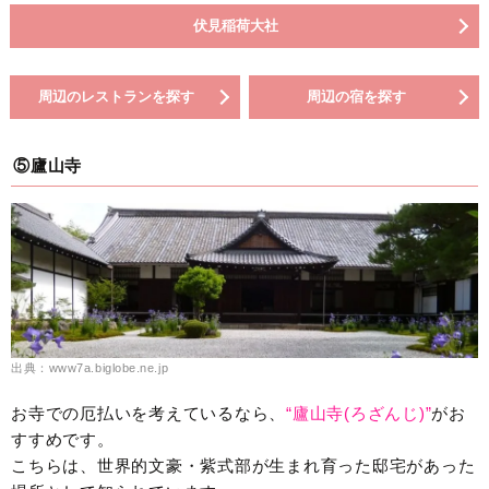
伏見稲荷大社
周辺のレストランを探す
周辺の宿を探す
⑤廬山寺
出典：www7a.biglobe.ne.jp
お寺での厄払いを考えているなら、
“廬山寺(ろざんじ)”
がお
すすめです。
こちらは、世界的文豪・紫式部が生まれ育った邸宅があった