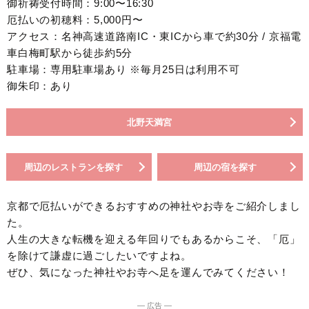
御祈祷受付時間：9:00〜16:30
厄払いの初穂料：5,000円〜
アクセス：名神高速道路南IC・東ICから車で約30分 / 京福電
車白梅町駅から徒歩約5分
駐車場：専用駐車場あり ※毎月25日は利用不可
御朱印：あり
北野天満宮
周辺のレストランを探す
周辺の宿を探す
京都で厄払いができるおすすめの神社やお寺をご紹介しまし
た。
人生の大きな転機を迎える年回りでもあるからこそ、「厄」
を除けて謙虚に過ごしたいですよね。
ぜひ、気になった神社やお寺へ足を運んでみてください！
― 広告 ―