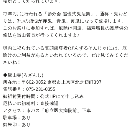
場所として知られています。
毎年2月に行われる「節分会 追儺式鬼法楽」、通称・鬼おど
りは、3つの煩悩が赤鬼、青鬼、黄鬼になって登場します。
このお祭りに参加すれば、厄除け開運、福寿増長の護摩供の
修法を当山管長が行ってくれますよ♪
境内に祀られている賓頭盧尊者(びんずるそんじゃ)には、厄
除けのご利益があるといわれているので、ぜひ見てみてくだ
さいね！
◆廬山寺(ろざんじ)
所在地：〒602-0852 京都市上京区北之辺町397
電話番号：075-231-0355
御祈祷受付時間：公式HPにて申し込み
厄払いの初穂料：直接確認
アクセス：市バス「府立医大病院前」下車
駐車場：あり
御朱印：あり