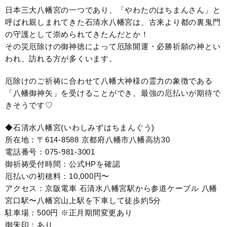
日本三大八幡宮の一つであり、「やわたのはちまんさん」と
呼ばれ親しまれてきた石清水八幡宮は、古来より都の裏鬼門
の守護として崇められてきたんだとか！
その災厄除けの御神徳によって厄除開運・必勝祈願の神とい
われ、訪れる方が多くいます。
厄除けのご祈祷に合わせて八幡大神様の霊力の象徴である
「八幡御神矢」を受けることができ、最強の厄払いが期待で
きそうです♡
◆石清水八幡宮(いわしみずはちまんぐう)
所在地：〒614-8588 京都府八幡市八幡高坊30
電話番号：075-981-3001
御祈祷受付時間：公式HPを確認
厄払いの初穂料：10,000円〜
アクセス：京阪電車 石清水八幡宮駅から参道ケーブル 八幡
宮口駅〜八幡宮山上駅を下車して徒歩約5分
駐車場：500円 ※正月期間変更あり
御朱印：あり