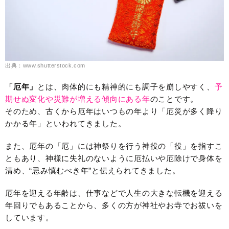
出典：www.shutterstock.com
「厄年」
とは、肉体的にも精神的にも調子を崩しやすく、
予
期せぬ変化や災難が増える傾向にある年
のことです。
そのため、古くから厄年はいつもの年より「厄災が多く降り
かかる年」といわれてきました。
また、厄年の「厄」には神祭りを行う神役の「役」を指すこ
ともあり、神様に失礼のないように厄払いや厄除けで身体を
清め、
“忌み慎むべき年”
と伝えられてきました。
厄年を迎える年齢は、仕事などで人生の大きな転機を迎える
年回りでもあることから、多くの方が神社やお寺でお祓いを
しています。