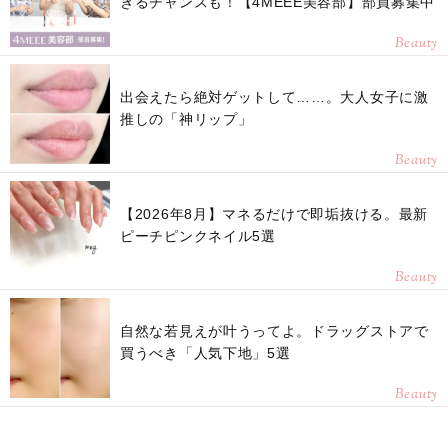
きるチャンスも！【4MEEE美容部】部員募集中
Beauty
出会えたら絶対ゲットして……。大人女子に激
推しの「神リップ」
Beauty
【2026年8月】マネるだけで即垢抜ける。最新
ピーチピンクネイル5選
Beauty
自然な若見えが叶うってよ。ドラッグストアで
買うべき「人気下地」5選
Beauty