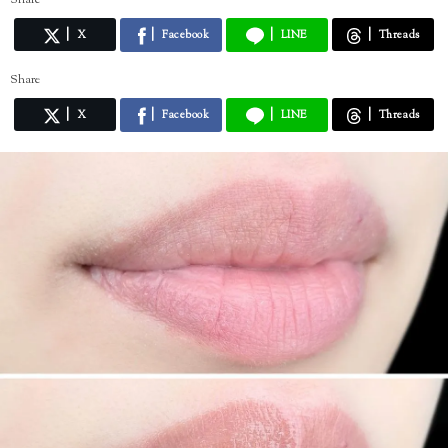
Share
X
Facebook
LINE
Threads
Share
X
Facebook
LINE
Threads