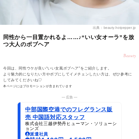
出典：beauty.hotpepper.jp
同性から一目置かれるよ……♪“いい女オーラ”を放
つ大人のボブヘア
Beauty
今回は、同性ウケが良い“いい女風ボブヘア”をご紹介します。
より魅力的になりたい方やボブにしてイメチェンしたい方は、ぜひ参考に
してみてくださいね♡
本ページにはプロモーションが含まれています
― 広告 ―
中部国際空港でのフレグランス販
売 中国語対応スタッフ
株式会社三越伊勢丹ヒューマン・ソリューシ
ョンズ
派遣社員