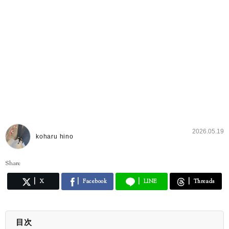
2026.05.19
koharu hino
Share
X
Facebook
LINE
Threads
目次