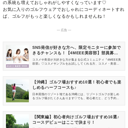
の系統も増えておしゃれがしやすくなっています♡
お気に入りのゴルフウェアでおしゃれにコーディネートすれ
ば、ゴルフがもっと楽しくなるかもしれませんね！
― 広告 ―
SNS発信が好きな方へ、限定モニターに参加で
きるチャンスも！【4MEEE美容部】部員募集
中
コスメや美容が大好きな方が集まる公式コミュニティ『4MEEE美
容部』♡コスメサンプルをお試ししてくれる方、コスメ・美容情報
を一緒に発信してくれる方を募集しています！
【沖縄】ゴルフ場おすすめ10選！初心者でも楽
しめるハーフコースも♪
日本屈指のリゾート地である沖縄には、リゾートゴルフが楽しめ
るゴルフ場がたくさんあります♡でも、初心者だと、どう予約する
のがいいのか、どのゴルフ場がおすすめなのか、わからないこと
だらけですよね。この記事では、予約のポイントや初心者にもお
すすめな沖縄のゴルフ場をご紹介します！きっと行きたい場所が
見つかりますよ♪
【関東編】初心者向けゴルフ場おすすめ16選♪
コースデビューはここで決まり！