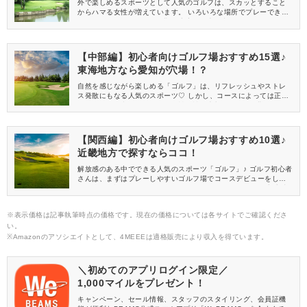
外で楽しめるスポーツとして人気のゴルフは、スカッとすること
からハマる女性が増えています。 いろいろな場所でプレーできま
すが、ゴルフ場によっては難易度高めの上級者コースもあります
よね！ そこで今回は、初心者さん向けにおすすめのゴルフ場【関
東編】をお届けします♡
【中部編】初心者向けゴルフ場おすすめ15選♪
東海地方なら愛知が穴場！？
自然を感じながら楽しめる「ゴルフ」は、リフレッシュやストレ
ス発散にもなる人気のスポーツ♡ しかし、コースによっては正確
なショットが必要になったり、戦略性が大切だったりと難しいと
ころもありますよね。 ゴルフを始めたばかりの方やコースに慣れ
ていない方であれば、初心者向けのコースを選ぶと◎ そこで今回
は、初心者向けのゴルフ場【中部編】をお届けします！
【関西編】初心者向けゴルフ場おすすめ10選♪
近畿地方で探すならココ！
解放感のある中でできる人気のスポーツ「ゴルフ」♪ ゴルフ初心者
さんは、まずはプレーしやすいゴルフ場でコースデビューをし
て、徐々に慣れていくのがおすすめです♡ そこで今回は、初心者
向けのゴルフ場【関西編】をお届けします！
※表示価格は記事執筆時点の価格です。現在の価格については各サイトでご確認くださ
い。
※Amazonのアソシエイトとして、4MEEEは適格販売により収入を得ています。
＼初めてのアプリログイン限定／
1,000マイルをプレゼント！
キャンペーン、セール情報、スタッフのスタイリング、会員証機