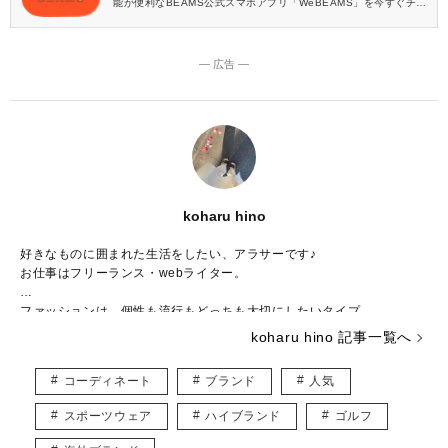
能が便利なBEAMS公式スマホアプリ「WeBEAMS」を今すぐチェ
ック♪
― 広告 ―
koharu hino
好きなものに囲まれた生活をしたい、アラサーです♪
お仕事はフリーランス・webライター。
ファッションは、個性も流行もどっちも大切にしたいタイプ。
コスメは、より良いものを求めて日々研究中です！
koharu hino 記事一覧へ
舞台やコンサート鑑賞が元気の源♡
海外ドラマや漫画を見ながら家にこもるのも大好き。
コーディネート
ブランド
人気
アラサー女子等身大の悩みを共有しながら、様々な情報を発信していき
スポーツウェア
ハイブランド
ゴルフ
ます！