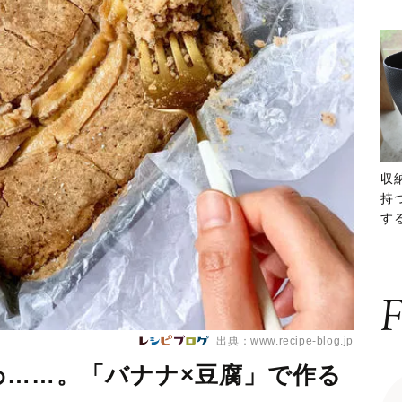
収
持
する
ー
F
出典：www.recipe-blog.jp
わ……。「バナナ×豆腐」で作る