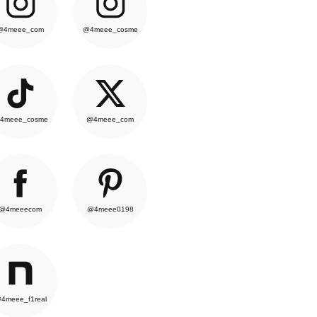
@4meee_com
@4meee_cosme
4meee_cosme
@4meee_com
@4meeecom
@4meee0198
4meee_f1real