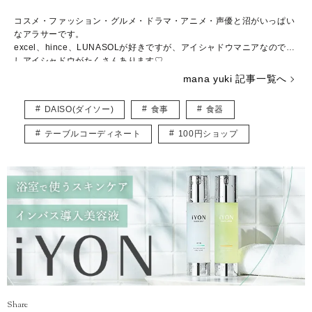
コスメ・ファッション・グルメ・ドラマ・アニメ・声優と沼がいっぱい
なアラサーです。
excel、hince、LUNASOLが好きですが、アイシャドウマニアなので推
しアイシャドウがたくさんあります♡
コスメの写真を撮るのも大好きで、眺めて一日が終わってしまうことも
mana yuki 記事一覧へ
しばしば……。
調理師免許、色彩検定3級、骨格診断アドバイザー検定3級、日本化粧品
DAISO(ダイソー)
食事
食器
検定2級、パーソナルカラリスト2級を持っていますが、上を目指してま
だまだ勉強中。
テーブルコーディネート
100円ショップ
自分の知識や経験を活かしながら、頑張る女性の参考になる記事をお届
けできたら嬉しいです♪
Share