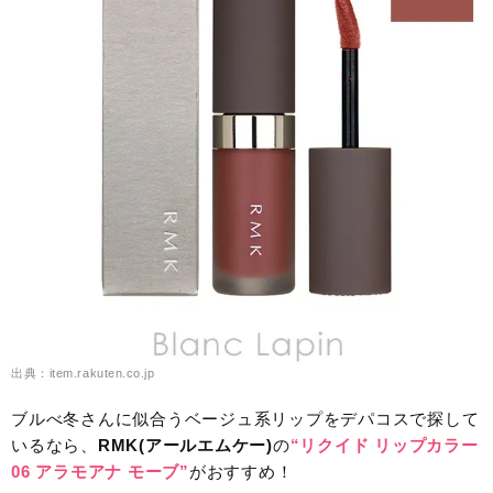
出典：item.rakuten.co.jp
ブルべ冬さんに似合うベージュ系リップをデパコスで探して
いるなら、
RMK(アールエムケー)
の
“リクイド リップカラー
06 アラモアナ モーブ”
がおすすめ！