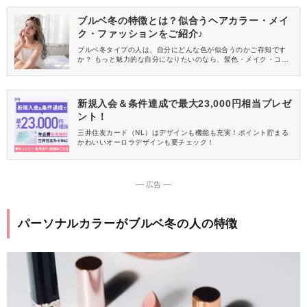
ブルベ冬の特徴とは？似合うヘアカラー・メイ
ク・ファッションをご紹介♪
ブルベ冬タイプの人は、自分にどんな色が似合うのかご存知です
か？ もっと魅力的な自分になりたいのなら、髪色・メイク・コー
デなど似合う色にこだわって選ぶのがおすすめですよ♡ この記事
では、ブルベ冬タイプの人に似合う色について解説します！
新規入会＆条件達成で最大23,000円相当プレゼ
ント！
三井住友カード（NL）はデザインも機能も充実！ポイント貯まる
かわいいオーロラデザインも要チェック！
― 広告 ―
パーソナルカラーがブルベ冬の人の特徴