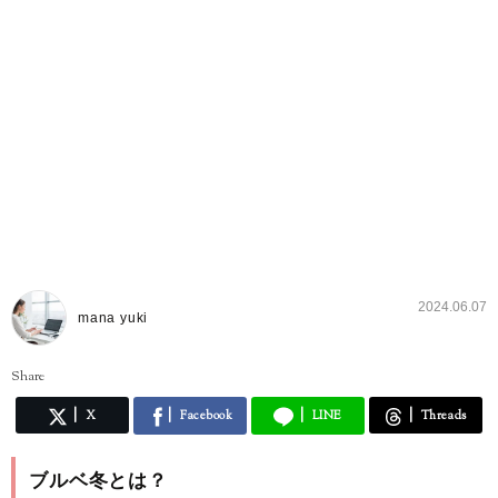
2024.06.07
mana yuki
Share
X
Facebook
LINE
Threads
ブルベ冬とは？