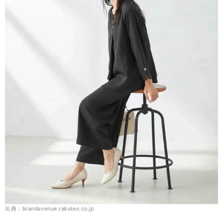
出典：brandavenue.rakuten.co.jp