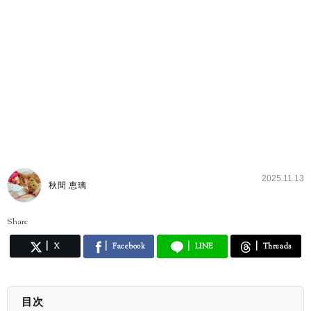
2025.11.13
秋間 恵璃
Share
X
Facebook
LINE
Threads
目次