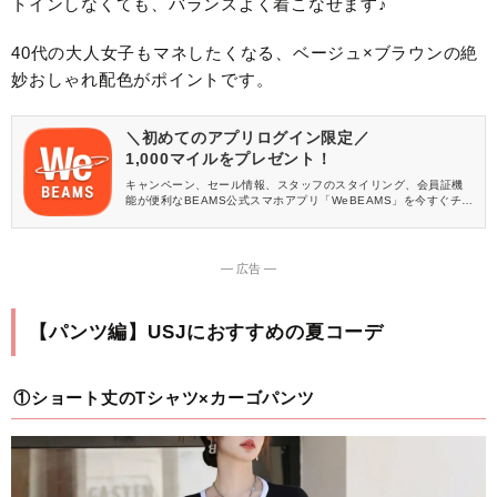
トインしなくても、バランスよく着こなせます♪
40代の大人女子もマネしたくなる、ベージュ×ブラウンの絶
妙おしゃれ配色がポイントです。
＼初めてのアプリログイン限定／
1,000マイルをプレゼント！
キャンペーン、セール情報、スタッフのスタイリング、会員証機
能が便利なBEAMS公式スマホアプリ「WeBEAMS」を今すぐチェ
ック♪
― 広告 ―
【パンツ編】USJにおすすめの夏コーデ
①ショート丈のTシャツ×カーゴパンツ