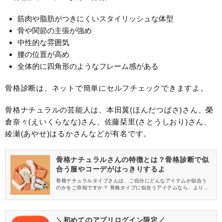
筋肉や脂肪がつきにくいスタイリッシュな体型
骨や関節の主張が強め
中性的な雰囲気
腰の位置が高め
全体的に四角形のようなフレーム感がある
骨格診断は、ネットで簡単にセルフチェックできますよ。
骨格ナチュラルの芸能人は、本田翼(ほんだつばさ)さん、榮
倉奈々(えいくらなな)さん、佐藤栞里(さとうしおり)さん、
綾瀬(あやせ)はるかさんなどが有名です。
骨格ナチュラルさんの特徴とは？骨格診断で似
合う服やコーデがはっきりするよ
骨格ナチュラルタイプさんは、ご自分にどんなアイテムが似合う
のかをご存知ですか？ 骨格タイプに似合うアイテムなら、よりお
しゃれに見せることができますよ♡ そこで今回は、骨格ナチュラ
ルさんの特徴や、似合う洋服・ヘアスタイル・アクセサリーなど
をご紹介します♪
＼初めてのアプリログイン限定／