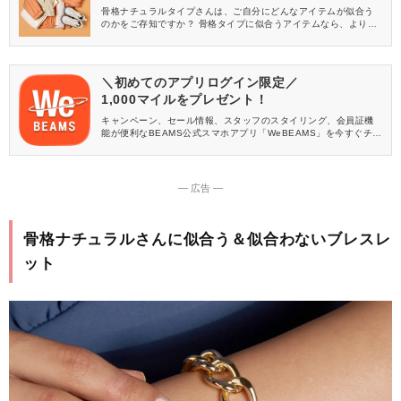
骨格ナチュラルタイプさんは、ご自分にどんなアイテムが似合う
のかをご存知ですか？ 骨格タイプに似合うアイテムなら、よりお
しゃれに見せることができますよ♡ そこで今回は、骨格ナチュラ
ルさんの特徴や、似合う洋服・ヘアスタイル・アクセサリーなど
をご紹介します♪
＼初めてのアプリログイン限定／
1,000マイルをプレゼント！
キャンペーン、セール情報、スタッフのスタイリング、会員証機
能が便利なBEAMS公式スマホアプリ「WeBEAMS」を今すぐチェ
ック♪
― 広告 ―
骨格ナチュラルさんに似合う＆似合わないブレスレ
ット