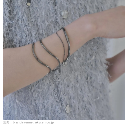
出典：brandavenue.rakuten.co.jp