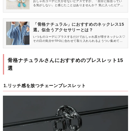
おしゃれコーデに欠かせないピアスですが、「自分に似合ってい
る気がしない」と感じたことはありませんか？ 気に入ったピアス
を買っても自分に合わないことがあるからこそ、似合うアクセサ
リーを知っておきたいですよね♡ そこで今回は、アクセサリー選
びで役立つといわれている「骨格スタイル」で見たときに、“骨格
ナチュラル”に当てはまる女性におすすめのピアスをご紹介しま
「骨格ナチュラル」におすすめのネックレス15
す。
選。似合うアクセサリーとは？
いつものコーデにプラスするだけでおしゃれ度が増すネックレス♡
その日の気分やTPOに合わせて取り入れられるようつい集めてし
まう女性も多いと思いますが、その一方で、買ったものの似合わ
なくて使っていないなんてことも……。 自分に似合うアクセサリ
ーを買いたいなら、骨格スタイルを参考にしてみるのがおすすめ
です。 今回は、「骨格ナチュラル」さんにおすすめのネックレス
骨格ナチュラルさんにおすすめのブレスレット15
をご紹介するので、ぜひ参考にしてみてくださいね。
選
1.リッチ感を放つチェーンブレスレット