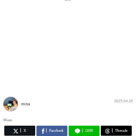
2025.04.26
mina
Share
X
Facebook
LINE
Threads