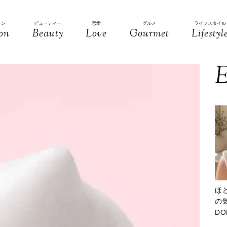
ョン
ビューティー
恋愛
グルメ
ライフスタイル
on
Beauty
Love
Gourmet
Lifestyl
E
ほ
の気
D
大