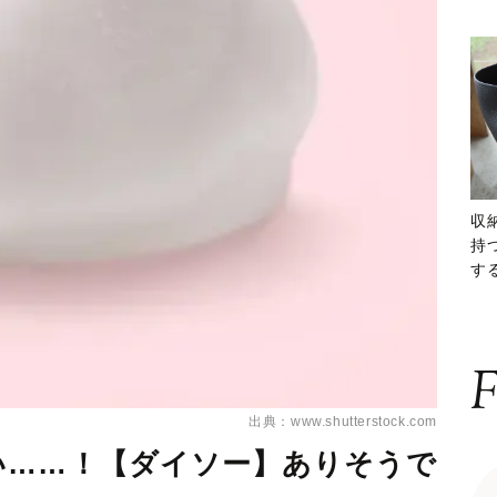
収
持
する
ー
F
出典：www.shutterstock.com
い……！【ダイソー】ありそうで