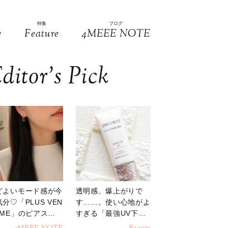
特集
ブログ
e
Feature
4MEEE NOTE
ditor’s Pick
どよいモード感が今
透明感、爆上がりで
分♡「PLUS VEN
す……。使い心地がよ
OME」のピアスが
すぎる「最強UV下
活躍
地」