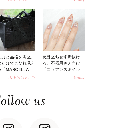
4MEEE NOTE
Beauty
納力と品格を両立。
悪目立ちせず垢抜け
つだけでこなれ見え
る。不器用さん向け
「MARCELLAト
「ニュアンスネイル」
トバッグ」
のやり方
4MEEE NOTE
Beauty
ollow us