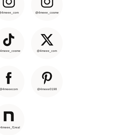
@4meee_com
@4meee_cosme
4meee_cosme
@4meee_com
@4meeecom
@4meee0198
4meee_f1real