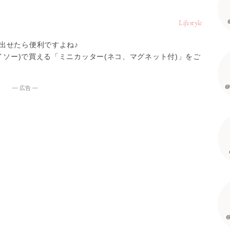
Lifestyle
出せたら便利ですよね♪
ダイソー)で買える「ミニカッター(ネコ、マグネット付)」をご
@
― 広告 ―
@