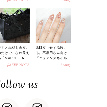
4MEEE NOTE
Beauty
納力と品格を両立。
悪目立ちせず垢抜け
つだけでこなれ見え
る。不器用さん向け
「MARCELLAト
「ニュアンスネイル」
トバッグ」
のやり方
4MEEE NOTE
Beauty
ollow us