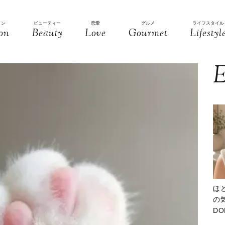
ョン
ビューティー
恋愛
グルメ
ライフスタイル
on
Beauty
Love
Gourmet
Lifestyl
E
ほ
の気
D
大