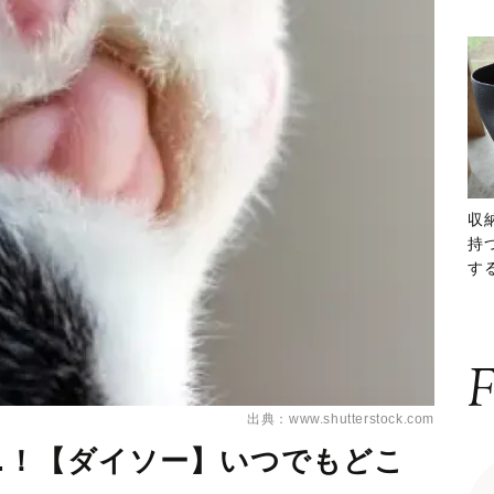
収
持
する
ー
F
出典：www.shutterstock.com
…！【ダイソー】いつでもどこ