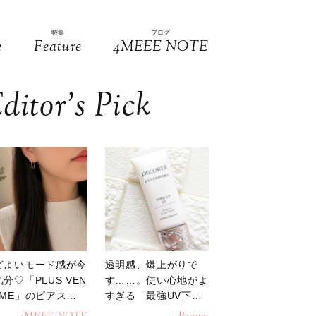
特集
ブログ
e
Feature
4MEEE NOTE
ditor’s Pick
どよいモード感が今
透明感、爆上がりで
分♡「PLUS VEN
す……。使い心地がよ
OME」のピアスが
すぎる「最強UV下
活躍
地」