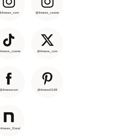
@4meee_com
@4meee_cosme
4meee_cosme
@4meee_com
@4meeecom
@4meee0198
4meee_f1real