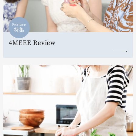
Feature
特集
4MEEE Review