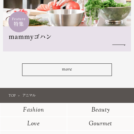
Feature
特集
mammyゴハン
more
TOP
アニマル
Fashion
Beauty
Love
Gourmet