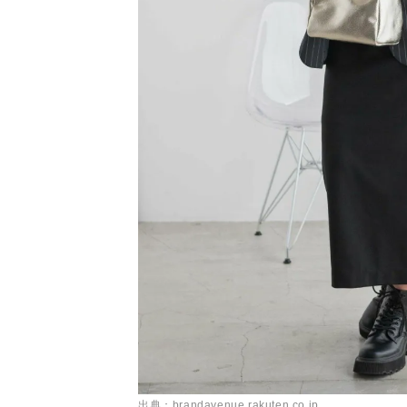
出典：brandavenue.rakuten.co.jp