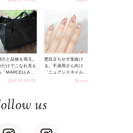
4MEEE NOTE
Beauty
納力と品格を両立。
悪目立ちせず垢抜け
つだけでこなれ見え
る。不器用さん向け
「MARCELLAト
「ニュアンスネイル」
トバッグ」
のやり方
4MEEE NOTE
Beauty
ollow us