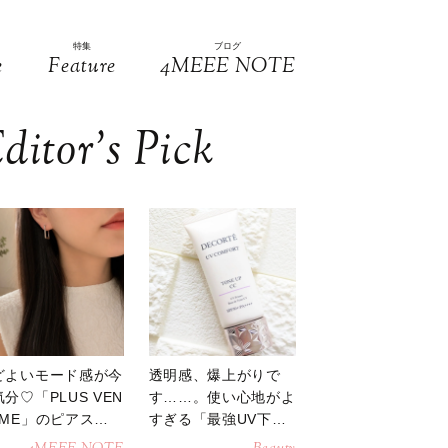
特集
ブログ
e
Feature
4MEEE NOTE
ditor’s Pick
どよいモード感が今
透明感、爆上がりで
分♡「PLUS VEN
す……。使い心地がよ
OME」のピアスが
すぎる「最強UV下
活躍
地」