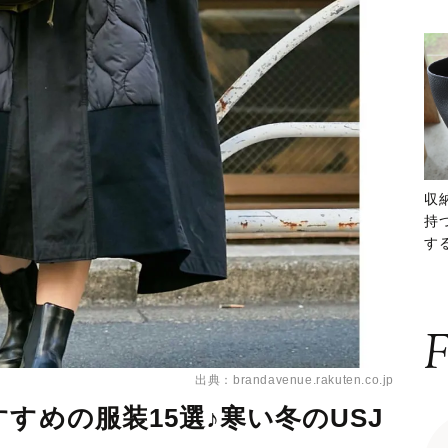
収
持
する
ー
F
出典：brandavenue.rakuten.co.jp
すめの服装15選♪寒い冬のUSJ