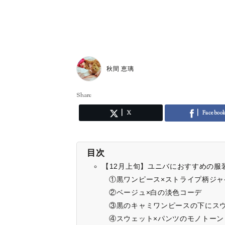
秋間 恵璃
Share
X
Faceboo
目次
【12月上旬】ユニバにおすすめの服
①黒ワンピース×ストライプ柄ジャ
②ベージュ×白の淡色コーデ
③黒のキャミワンピースの下にス
④スウェット×パンツのモノトーン