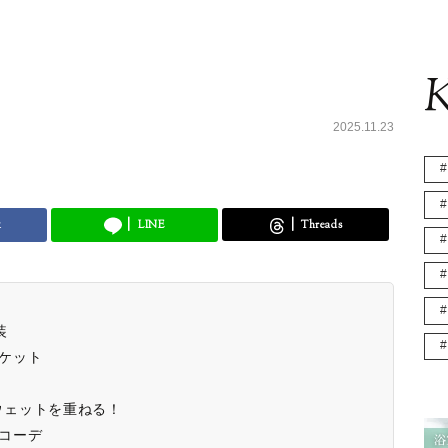
K
2025.11.23
k
LINE
Threads
装
ケット
ウェットを重ねる！
コーデ