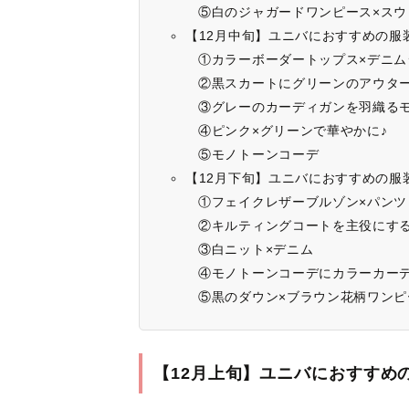
⑤白のジャガードワンピース×スウ
【12月中旬】ユニバにおすすめの服
①カラーボーダートップス×デニム
②黒スカートにグリーンのアウター
③グレーのカーディガンを羽織る
④ピンク×グリーンで華やかに♪
⑤モノトーンコーデ
【12月下旬】ユニバにおすすめの服
①フェイクレザーブルゾン×パンツ
②キルティングコートを主役にす
③白ニット×デニム
④モノトーンコーデにカラーカー
⑤黒のダウン×ブラウン花柄ワンピ
【12月上旬】ユニバにおすすめ