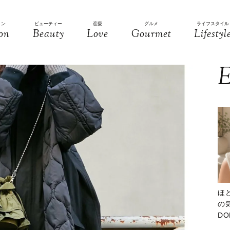
ョン
ビューティー
恋愛
グルメ
ライフスタイル
on
Beauty
Love
Gourmet
Lifestyl
E
ほ
の気
D
大