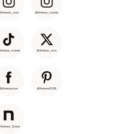
@4meee_com
@4meee_cosme
4meee_cosme
@4meee_com
@4meeecom
@4meee0198
4meee_f1real