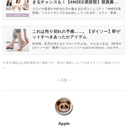
きるチャンスも！【4MEEE美容部】部員募集
中
コスメや美容が大好きな方が集まる公式コミュニティ『4MEEE美
容部』♡コスメサンプルをお試ししてくれる方、コスメ・美容情報
を一緒に発信してくれる方を募集しています！
これは売り切れの予感……。【ダイソー】即ゲ
ットすべきあったかアイテム
外出時、足元が冷えるとつらいですよね。 そんなときは、DAISO
(ダイソー)の「極厚フェルトインソール(22cm-25cm)」がおすすめ
です♡
※表示価格は記事執筆時点の価格です。現在の価格については各サイトでご確認くださ
い。
― 広告 ―
Apple