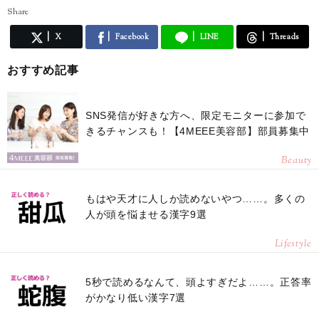
Share
X
Facebook
LINE
Threads
おすすめ記事
SNS発信が好きな方へ、限定モニターに参加で
きるチャンスも！【4MEEE美容部】部員募集中
Beauty
もはや天才に人しか読めないやつ……。多くの
人が頭を悩ませる漢字9選
Lifestyle
5秒で読めるなんて、頭よすぎだよ……。正答率
がかなり低い漢字7選