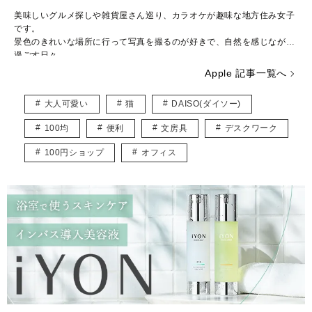
美味しいグルメ探しや雑貨屋さん巡り、カラオケが趣味な地方住み女子
です。
景色のきれいな場所に行って写真を撮るのが好きで、自然を感じながら
過ごす日々。
お出かけしながら100均に寄りますが、便利グッズを発見すると嬉しく
Apple 記事一覧へ
なります。
みんなが笑顔になれる情報を発信できたらと思っています。
大人可愛い
猫
DAISO(ダイソー)
100均
便利
文房具
デスクワーク
100円ショップ
オフィス