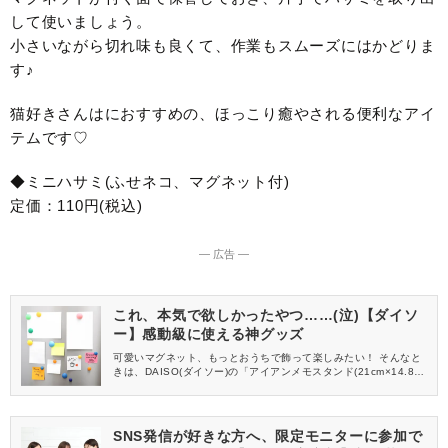
して使いましょう。
小さいながら切れ味も良くて、作業もスムーズにはかどりま
す♪
猫好きさんはにおすすめの、ほっこり癒やされる便利なアイ
テムです♡
◆ミニハサミ(ふせネコ、マグネット付)
定価：110円(税込)
― 広告 ―
これ、本気で欲しかったやつ……(泣)【ダイソ
ー】感動級に使える神グッズ
可愛いマグネット、もっとおうちで飾って楽しみたい！ そんなと
きは、DAISO(ダイソー)の「アイアンメモスタンド(21cm×14.8c
m、ホワイト)」がおすすめですよ♪
SNS発信が好きな方へ、限定モニターに参加で