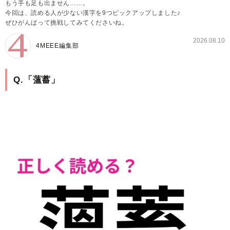
もう手も足も出ません……。
今回は、読める人が少ない漢字を9つピックアップしました♪
ぜひがんばって挑戦してみてくださいね。
2026.08.10
4MEEE編集部
Q.「薀蓄」