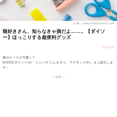
出典：www.shutterstock.com
猫好きさん、知らなきゃ損だよ……。【ダイソ
ー】ほっこりする超便利グッズ
Lifestyle
猫のケースが可愛い♡
DAISO(ダイソー)の「ミニハサミ(ふせネコ、マグネット付)」をご紹介しま
す♪
― 広告 ―