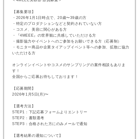
【募集要項】
・2026年1月1日時点で、20歳〜39歳の方
・特定のプロダクションなどと契約されていない方
・コスメ、美容に関心がある方
・『4MEEE』の世界観に共感していただける方
・撮影協力やイベントへのご参加をお願いできる方（応募制）
・モニター商品や企業タイアップイベント等への参加、拡散に協力
いただける方
オンラインイベントやコスメのサンプリングの案件相談もありま
す！
全国からご応募お待ちしております！
【応募期間】
2026年1月5日(月)〜
【選考方法】
STEP1：下記応募フォームよりエントリー
STEP2：書類選考
STEP3：合格された方にのみメールで通知
【選考結果の通知について】