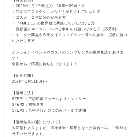
【募集要項】
・2026年1月1日時点で、20歳〜39歳の方
・特定のプロダクションなどと契約されていない方
・コスメ、美容に関心がある方
・『4MEEE』の世界観に共感していただける方
・撮影協力やイベントへのご参加をお願いできる方（応募制）
・モニター商品や企業タイアップイベント等への参加、拡散に協力
いただける方
オンラインイベントやコスメのサンプリングの案件相談もありま
す！
全国からご応募お待ちしております！
【応募期間】
2026年1月5日(月)〜
【選考方法】
STEP1：下記応募フォームよりエントリー
STEP2：書類選考
STEP3：合格された方にのみメールで通知
【選考結果の通知について】
大変恐れ入りますが、選考通過・採用となった場合のみ、ご連絡さ
せていただきます。