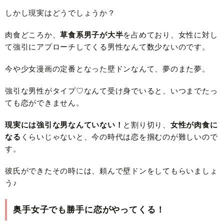
しかし現実はどうでしょうか？
肉食どころか、
草食系男子が大半
を占めており、女性に対し
て強引にアプローチしてくる男性なんて数少ないのです。
今や少女漫画の定番となった壁ドンなんて、夢のまた夢。
強引な男性がタイプ♡なんて受け身でいると、いつまでたっ
ても恋ができません。
現実には強引な男なんていない！
と割り切り、
女性が肉食に
なる
くらいじゃないと、今の時代は恋を掴むのが難しいので
す。
彼氏ができたその時には、頼んで壁ドンをしてもらいましょ
う♪
奥手女子でも勝手に恋がやってくる！