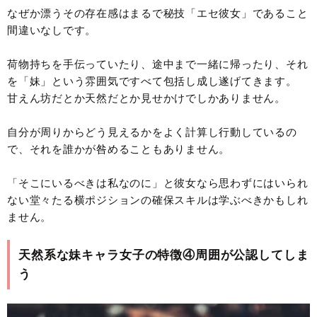
なぜか漂うその存在感はまるで秘技「エセ彼女」であること
間違いなしです。
荷物持ちを手伝っていたり、途中まで一緒に帰ったり、それ
を「妹」という雰囲気ですべて包括し成し遂げてきます。
甘えん坊だとか天然だとか見せかけでしかありません。
自分が周りからどう見えるかをよく計算し行動しているの
で、それを誰かが咎めることもありません。
「そこにいるべきは私なのに」と彼女なら思わずにはいられ
ない堂々たる横ポジションの確保スキルは学ぶべきかもしれ
ません。
天然系な妹キャラ女子の特徴④周囲が公認してしま
う