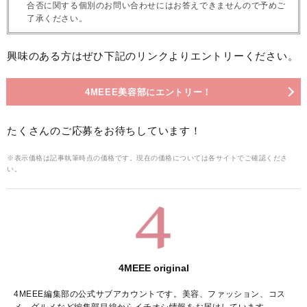
合否に関する個別のお問い合わせにはお答えできませんので予めご
了承ください。
興味のある方はぜひ下記のリンクよりエントリーください。
4MEEE美容部にエントリー！
たくさんのご応募をお待ちしています！
※表示価格は記事執筆時点の価格です。現在の価格については各サイトでご確認くださ
い。
4MEEE original
4MEEE編集部の公式サブアカウントです。美容、ファッション、コス