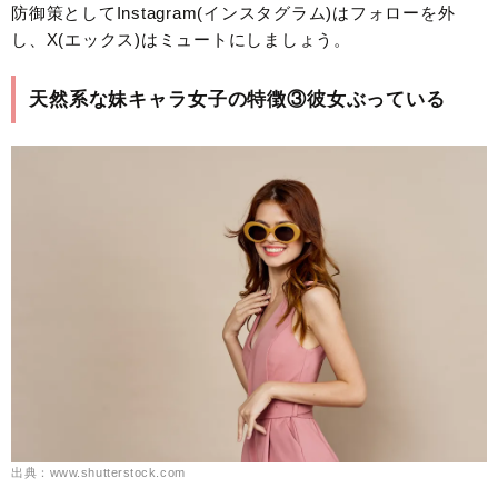
防御策としてInstagram(インスタグラム)はフォローを外
し、X(エックス)はミュートにしましょう。
天然系な妹キャラ女子の特徴③彼女ぶっている
出典：www.shutterstock.com