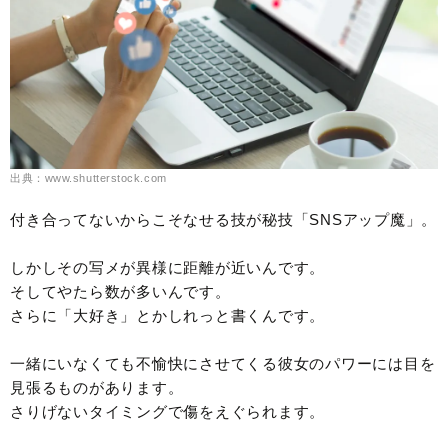
出典：www.shutterstock.com
付き合ってないからこそなせる技が秘技「SNSアップ魔」。
しかしその写メが異様に距離が近いんです。
そしてやたら数が多いんです。
さらに「大好き」とかしれっと書くんです。
一緒にいなくても不愉快にさせてくる彼女のパワーには目を
見張るものがあります。
さりげないタイミングで傷をえぐられます。