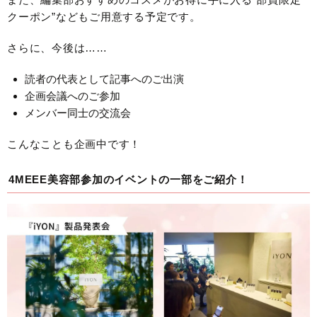
クーポン”などもご用意する予定です。
さらに、今後は……
読者の代表として記事へのご出演
企画会議へのご参加
メンバー同士の交流会
こんなことも企画中です！
4MEEE美容部参加のイベントの一部をご紹介！