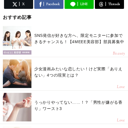
X
Facebook
LINE
Threads
おすすめ記事
SNS発信が好きな方へ、限定モニターに参加で
きるチャンスも！【4MEEE美容部】部員募集中
Beauty
少女漫画みたいな恋したい！けど実際「ありえ
ない」4つの現実とは？
Love
うっかりやってない……！？「男性が嫌がる香
り」ワースト3
Love