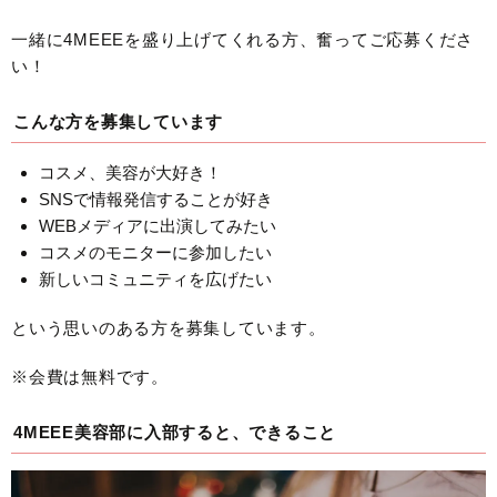
一緒に4MEEEを盛り上げてくれる方、奮ってご応募くださ
い！
こんな方を募集しています
コスメ、美容が大好き！
SNSで情報発信することが好き
WEBメディアに出演してみたい
コスメのモニターに参加したい
新しいコミュニティを広げたい
という思いのある方を募集しています。
※会費は無料です。
4MEEE美容部に入部すると、できること