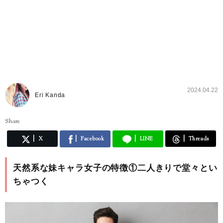
2024.04.22
Eri Kanda
Share
X
Facebook
LINE
Threads
天然系な妹キャラ女子の特徴①二人きりで堂々とい
ちゃつく