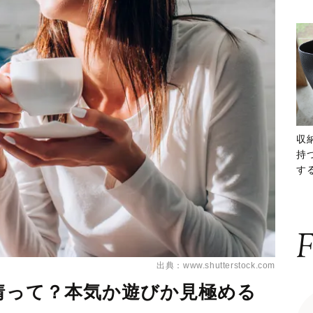
収
持
する
ー
F
出典：www.shutterstock.com
事情って？本気か遊びか見極める