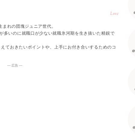
Love
代生まれの団塊ジュニア世代。
が多いのに就職口が少ない就職氷河期を生き抜いた精鋭で
おさえておきたいポイントや、上手にお付き合いするためのコ
@
― 広告 ―
@