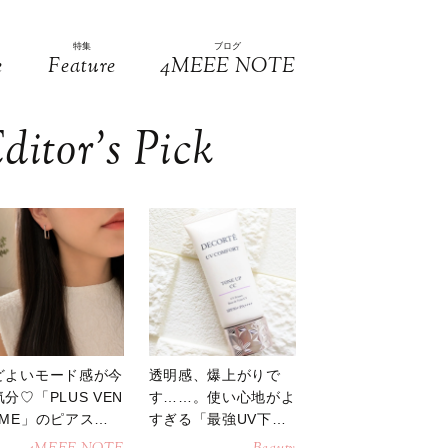
特集
ブログ
e
Feature
4MEEE NOTE
ditor’s Pick
どよいモード感が今
透明感、爆上がりで
分♡「PLUS VEN
す……。使い心地がよ
OME」のピアスが
すぎる「最強UV下
活躍
地」