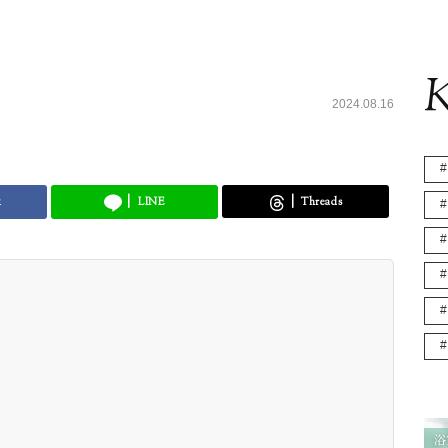
K
2024.08.16
k
LINE
Threads