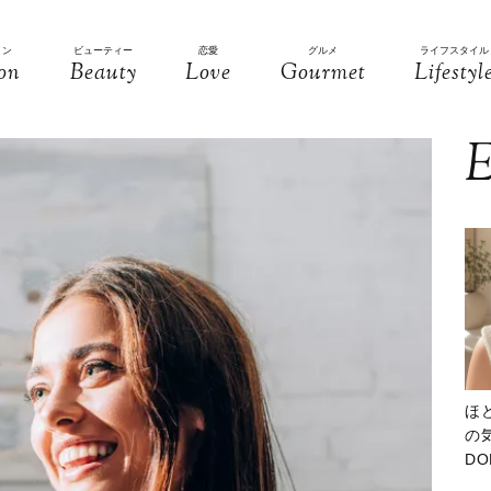
ョン
ビューティー
恋愛
グルメ
ライフスタイル
on
Beauty
Love
Gourmet
Lifestyl
E
ほ
の気
D
大