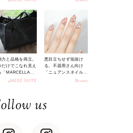
4MEEE NOTE
Beauty
納力と品格を両立。
悪目立ちせず垢抜け
つだけでこなれ見え
る。不器用さん向け
「MARCELLAト
「ニュアンスネイル」
トバッグ」
のやり方
4MEEE NOTE
Beauty
ollow us