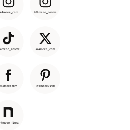
@4meee_com
@4meee_cosme
4meee_cosme
@4meee_com
@4meeecom
@4meee0198
4meee_f1real