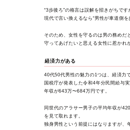
“3歩後ろ”の格言は誤解を招きがちで
現代で言い換えるなら“男性が車道側を
そのため、女性を守るのは男の務めだ
守ってあげたいと思える女性に惹かれ
経済力がある
40代50代男性の魅力の1つは、経済力
国税庁が発表した令和4年分民間給与実
年収が643万〜684万円です。
同世代のアラサー男子の平均年収が42
を見て取れます。
独身男性という前提にはなりますが、年