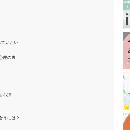
見ていたい
心理の裏
る心理
き合うには？