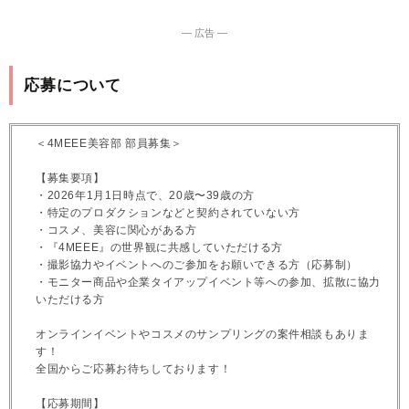
― 広告 ―
応募について
＜4MEEE美容部 部員募集＞
【募集要項】
・2026年1月1日時点で、20歳〜39歳の方
・特定のプロダクションなどと契約されていない方
・コスメ、美容に関心がある方
・『4MEEE』の世界観に共感していただける方
・撮影協力やイベントへのご参加をお願いできる方（応募制）
・モニター商品や企業タイアップイベント等への参加、拡散に協力
いただける方
オンラインイベントやコスメのサンプリングの案件相談もありま
す！
全国からご応募お待ちしております！
【応募期間】