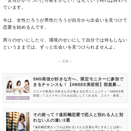
「女性ががっついたら恥ずかしい」なんていう時代は終わっ
ています。
今は、女性だろうが男性だろうが自分から出会いを見つけて
恋愛を始めるんです。
周りのせいにしたり、環境のせいにして自分では何もしない
というままでは、ずっと出会いを見つけられませんよ。
― 広告 ―
SNS発信が好きな方へ、限定モニターに参加で
きるチャンスも！【4MEEE美容部】部員募集
中
コスメや美容が大好きな方が集まる公式コミュニティ『4MEEE美
容部』♡コスメサンプルをお試ししてくれる方、コスメ・美容情報
を一緒に発信してくれる方を募集しています！
その差って？遠距離恋愛で恋人と別れる人と別
れない人の違い3選
｢遠距離恋愛カップルは別れる｣そんな言葉を耳にすることは多い