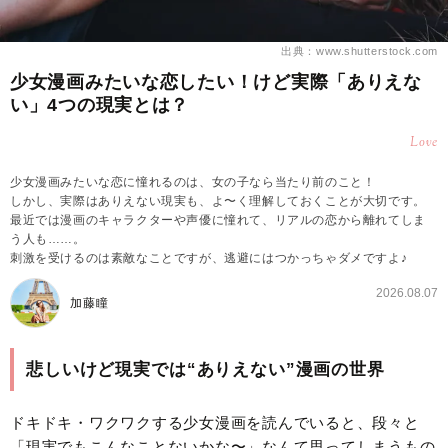
出典：www.shutterstock.com
少女漫画みたいな恋したい！けど実際「ありえな
い」4つの現実とは？
Love
少女漫画みたいな恋に憧れるのは、女の子なら当たり前のこと！
しかし、実際はありえない現実も、よ〜く理解しておくことが大切です。
最近では漫画のキャラクターや声優に憧れて、リアルの恋から離れてしま
う人も……。
刺激を受けるのは素敵なことですが、逃避にはつかっちゃダメですよ♪
2026.08.07
加藤瞳
悲しいけど現実では“ありえない”漫画の世界
ドキドキ・ワクワクする少女漫画を読んでいると、段々と
「現実でもこんなことないかな〜」なんて思ってしまうもの