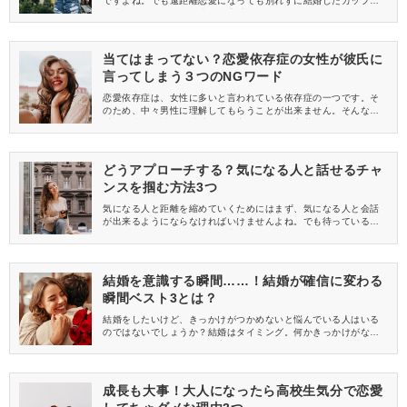
ですよね。でも遠距離恋愛になっても別れずに結婚したカップル
は少なくありません。遠距離恋愛でも、別れない人と別れてしま
う人は何が違うのでしょうか。今回は、その違いについて紹介し
ます。
当てはまってない？恋愛依存症の女性が彼氏に
言ってしまう３つのNGワード
恋愛依存症は、女性に多いと言われている依存症の一つです。そ
のため、中々男性に理解してもらうことが出来ません。そんな恋
愛依存症の女性は、彼氏につい言ってしまう言葉があります。そ
れはどんな言葉なのでしょうか。今回は、恋愛依存症の女性が彼
氏に言ってしまうセリフについて紹介します。
どうアプローチする？気になる人と話せるチャ
ンスを掴む方法3つ
気になる人と距離を縮めていくためにはまず、気になる人と会話
が出来るようにならなければいけませんよね。でも待っているだ
けでは、気になる人と会話が出来るようになりません！そこで今
回は、気になる人と話せるチャンスを掴む方法について紹介しま
す。この方法で気になる人との距離が近づくかも？
結婚を意識する瞬間……！結婚が確信に変わる
瞬間ベスト3とは？
結婚をしたいけど、きっかけがつかめないと悩んでいる人はいる
のではないでしょうか？結婚はタイミング。何かきっかけがない
となかなかできないのが現実でしょう。 今回は、結婚を意識した
瞬間をベスト３でご紹介♪ 結婚を意識しにくい人は必見ですよ！
成長も大事！大人になったら高校生気分で恋愛