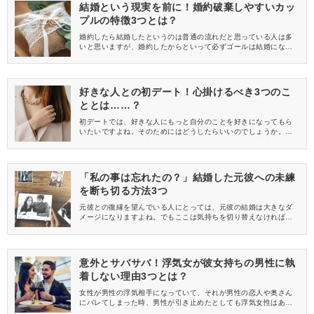
結婚という現実を前に！婚約破棄しやすいカッ
プルの特徴3つとは？
婚約したら結婚したというのは普通の流れだと思っている人は多
いと思いますが、婚約したからといって必ずゴールは結婚になる
というわけではありません！婚約破棄するカップルも中にはいま
す。どんなカップルが婚約破棄をしやすいのか、その特徴につい
て紹介します。
好きな人との初デート！心掛けるべき3つのこ
ととは……？
初デートでは、好きな人にもっと自分のことを好きになってもら
いたいですよね。そのためにはどうしたらいいのでしょうか。今
回は、好きな人との初デートで好印象を持ってもらう方法につい
て紹介します。これから好きな人との初デートを控えているとい
う人は必見です！
「私の事は忘れたの？」結婚した元彼への未練
を断ち切る方法3つ
元彼との復縁を望んでいる人にとっては、元彼の結婚は大きなダ
メージになりますよね。でもここは気持ちを切り替えなければい
けません。元彼への思いを断ち切りたくても中々断ち切ることが
出来ない……そんな人のために今回は、結婚した元彼への未練を
断ち切る方法について紹介します。
意外とサバサバ！浮気女が彼女持ちの男性に執
着しない理由3つとは？
女性が男性の浮気相手になっていて、それが男性の恋人や奥さん
にバレてしまった時、男性が引き止めたとしても浮気女性はあっ
さりと引き下がることが多いんです。どうして浮気女性はあっさ