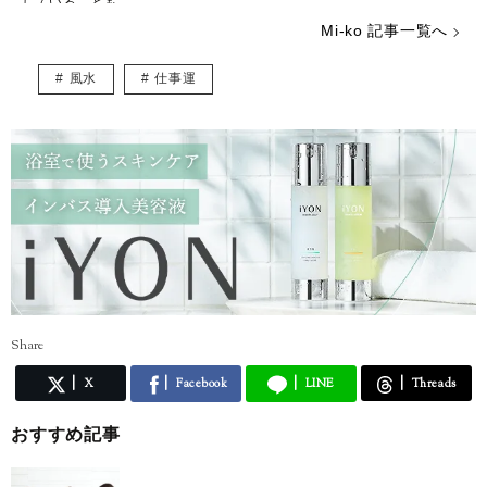
していることも……。
ストレスが多い今の時代……癒やしが欲しいという方のために、のんび
Mi-ko 記事一覧へ
りした海辺の街からみなさんの心を少しだけ暖かくする言葉をお届けで
きれば嬉しいです。
風水
仕事運
Share
X
Facebook
LINE
Threads
おすすめ記事