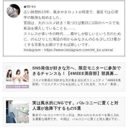
◆Mi-ko
占い師歴約15年。風水やタロットが得意で、最近では心理
学の勉強も始めました。
普段は、大のコスメ好き！気づけば数日に1回のペースで化
粧品を購入していることも……。
ストレスが多い今の時代……癒やしが欲しいという方のため
に、のんびりした海辺の街からみなさんの心を少しだけ暖か
くする言葉をお届けできれば嬉しいです。
Instagram：https://www.instagram.com/mi_ko.uranai
SNS発信が好きな方へ、限定モニターに参加で
きるチャンスも！【4MEEE美容部】部員募集
中
コスメや美容が大好きな方が集まる公式コミュニティ『4MEEE美
容部』♡コスメサンプルをお試ししてくれる方、コスメ・美容情報
を一緒に発信してくれる方を募集しています！
実は風水的にNGです。バルコニーに置くと対
人運が急降下するもの5選
風水でバルコニーやベランダは、外からのエネルギーを取り入れ
る重要な場所です。 今回は、バルコニーに置くと対人運が下がっ
てしまうアイテムをご紹介しますので、一緒にチェックしましょ
う。