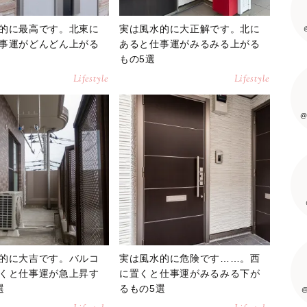
的に最高です。北東に
実は風水的に大正解です。北に
事運がどんどん上がる
あると仕事運がみるみる上がる
もの5選
Lifestyle
Lifestyle
@
的に大吉です。バルコ
実は風水的に危険です……。西
くと仕事運が急上昇す
に置くと仕事運がみるみる下が
選
るもの5選
@