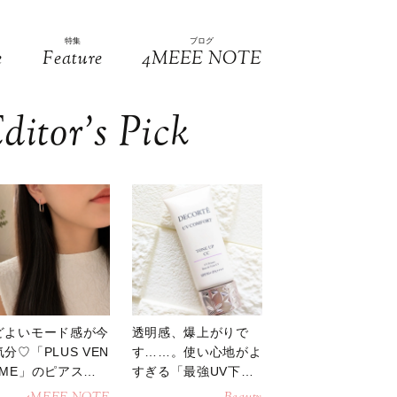
特集
ブログ
e
Feature
4MEEE NOTE
ditor’s Pick
どよいモード感が今
透明感、爆上がりで
分♡「PLUS VEN
す……。使い心地がよ
OME」のピアスが
すぎる「最強UV下
活躍
地」