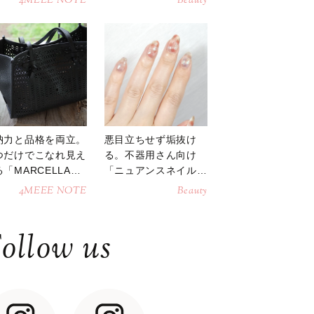
4MEEE NOTE
Beauty
納力と品格を両立。
悪目立ちせず垢抜け
つだけでこなれ見え
る。不器用さん向け
「MARCELLAト
「ニュアンスネイル」
トバッグ」
のやり方
4MEEE NOTE
Beauty
ollow us