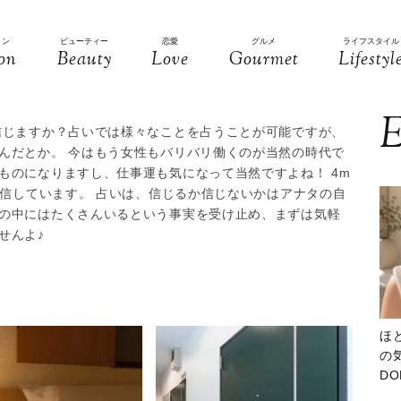
ョン
ビューティー
恋愛
グルメ
ライフスタイル
on
Beauty
Love
Gourmet
Lifestyl
E
信じますか？占いでは様々なことを占うことが可能ですが、
んだとか。 今はもう女性もバリバリ働くのが当然の時代で
ものになりますし、仕事運も気になって当然ですよね！ 4m
発信しています。 占いは、信じるか信じないかはアナタの自
の中にはたくさんいるという事実を受け止め、まずは気軽
せんよ♪
ほ
の気
D
大