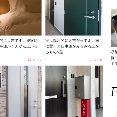
的に大吉です。寝室に
実は風水的に大吉だってよ。南
事運がぐんぐん上がる
に置くと仕事運がみるみる上が
るもの5選
収
持
Lifestyle
Lifestyle
する
ー
F