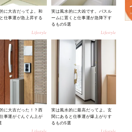
的に大吉だってよ。和
実は風水的に大凶です。バスル
と仕事運が急上昇する
ームに置くと仕事運が急降下す
るもの5選
Lifestyle
Lifestyle
的に大吉だった！？西
実は風水的に最高だってよ。玄
仕事運がぐんぐん上が
関にあると仕事運が爆上がりす
選
るもの5選
Lifestyle
Lifestyle