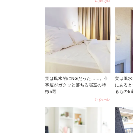
Lifestyle
実は風水的にNGだった……。仕
実は風水
事運がガクッと落ちる寝室の特
にあると
徴5選
るもの5
Lifestyle