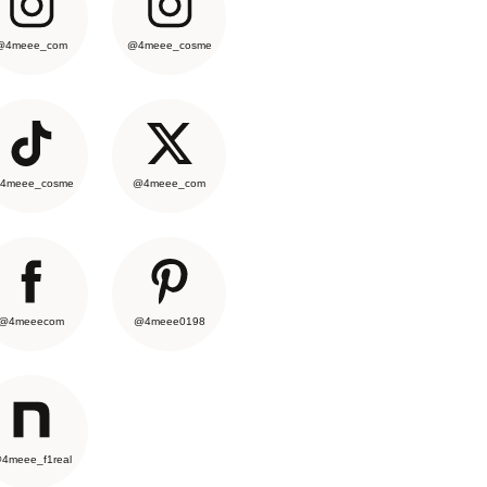
@4meee_com
@4meee_cosme
4meee_cosme
@4meee_com
@4meeecom
@4meee0198
4meee_f1real