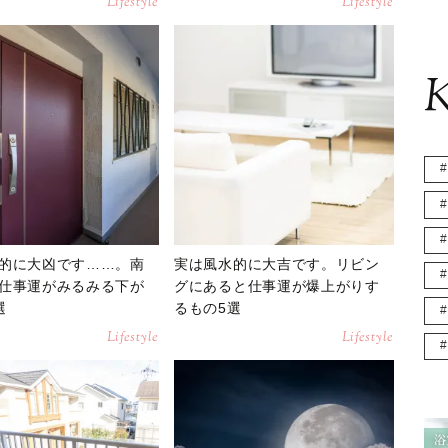
Lifestyle
Lifestyle
K
的に大凶です……。南
実は風水的に大吉です。リビン
仕事運がみるみる下が
グにあると仕事運が爆上がりす
選
るもの5選
Lifestyle
Lifestyle