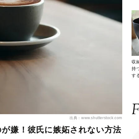
収
持
する
ー
F
出典：www.shutterstock.com
のが嫌！彼氏に嫉妬されない方法