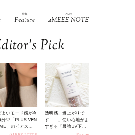
特集
ブログ
e
Feature
4MEEE NOTE
ditor’s Pick
どよいモード感が今
透明感、爆上がりで
分♡「PLUS VEN
す……。使い心地がよ
OME」のピアスが
すぎる「最強UV下
活躍
地」