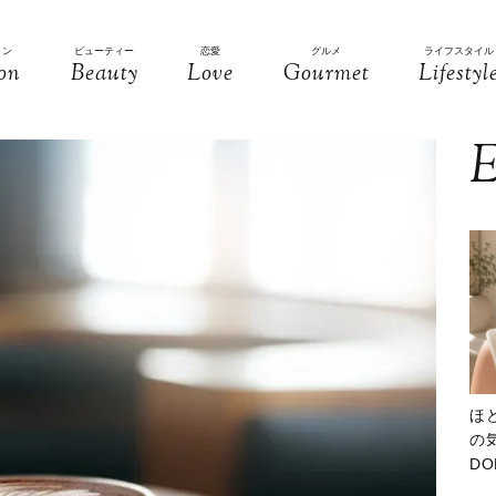
ョン
ビューティー
恋愛
グルメ
ライフスタイル
on
Beauty
Love
Gourmet
Lifestyl
E
ほ
の気
D
大