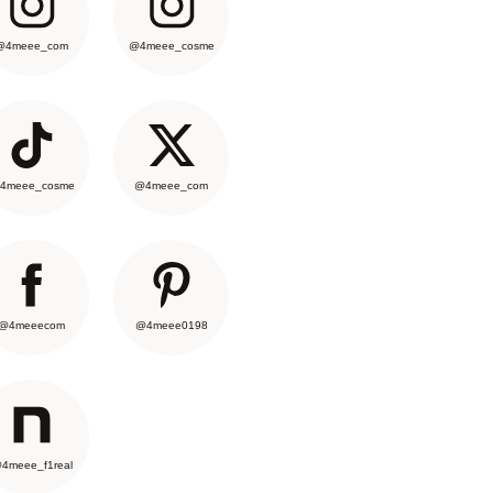
@4meee_com
@4meee_cosme
4meee_cosme
@4meee_com
@4meeecom
@4meee0198
4meee_f1real