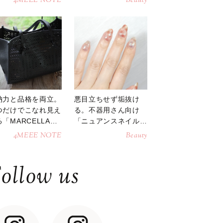
4MEEE NOTE
Beauty
納力と品格を両立。
悪目立ちせず垢抜け
つだけでこなれ見え
る。不器用さん向け
「MARCELLAト
「ニュアンスネイル」
トバッグ」
のやり方
4MEEE NOTE
Beauty
ollow us