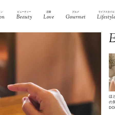
ョン
ビューティー
恋愛
グルメ
ライフスタイル
on
Beauty
Love
Gourmet
Lifestyl
E
ほ
の気
D
大