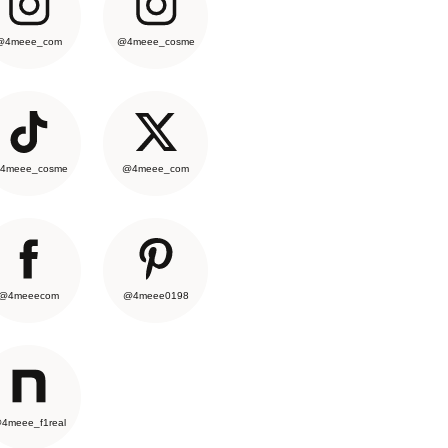
@4meee_com
@4meee_cosme
4meee_cosme
@4meee_com
@4meeecom
@4meee0198
4meee_f1real