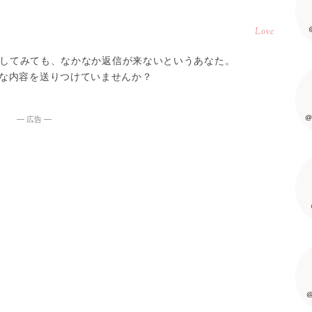
Love
連絡してみても、なかなか返信が来ないというあなた。
な内容を送りつけていませんか？
@
― 広告 ―
@