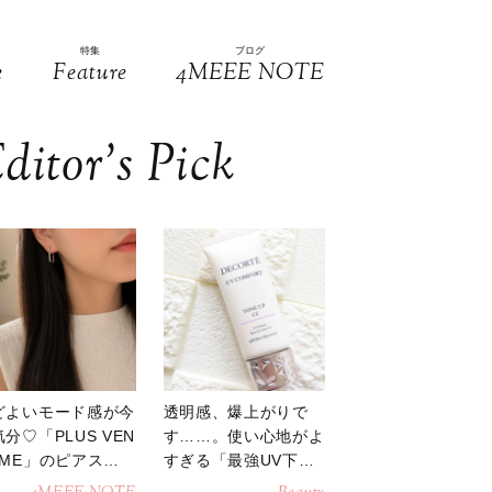
特集
ブログ
e
Feature
4MEEE NOTE
ditor’s Pick
どよいモード感が今
透明感、爆上がりで
分♡「PLUS VEN
す……。使い心地がよ
OME」のピアスが
すぎる「最強UV下
活躍
地」