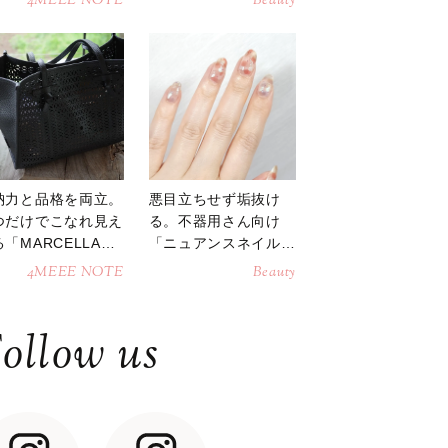
4MEEE NOTE
Beauty
納力と品格を両立。
悪目立ちせず垢抜け
つだけでこなれ見え
る。不器用さん向け
「MARCELLAト
「ニュアンスネイル」
トバッグ」
のやり方
4MEEE NOTE
Beauty
ollow us