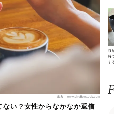
収
持
する
ー
F
出典：www.shutterstock.com
てない？女性からなかなか返信