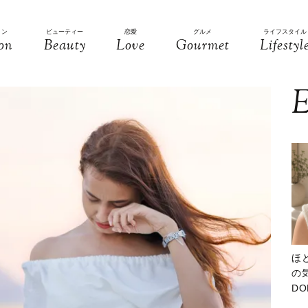
ョン
ビューティー
恋愛
グルメ
ライフスタイル
on
Beauty
Love
Gourmet
Lifestyl
E
ほ
の気
D
大