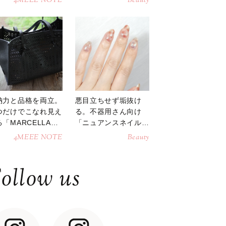
4MEEE NOTE
Beauty
納力と品格を両立。
悪目立ちせず垢抜け
つだけでこなれ見え
る。不器用さん向け
「MARCELLAト
「ニュアンスネイル」
トバッグ」
のやり方
4MEEE NOTE
Beauty
ollow us