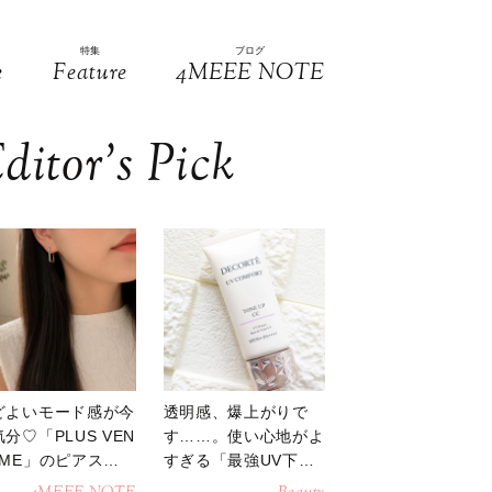
特集
ブログ
e
Feature
4MEEE NOTE
ditor’s Pick
どよいモード感が今
透明感、爆上がりで
分♡「PLUS VEN
す……。使い心地がよ
OME」のピアスが
すぎる「最強UV下
活躍
地」