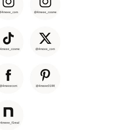
@4meee_com
@4meee_cosme
4meee_cosme
@4meee_com
@4meeecom
@4meee0198
4meee_f1real