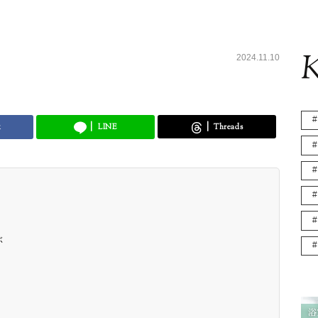
K
2024.11.10
k
LINE
Threads
ぶ