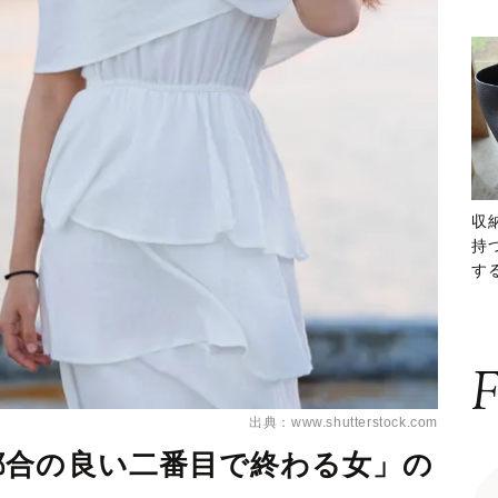
収
持
する
ー
F
出典：www.shutterstock.com
都合の良い二番目で終わる女」の