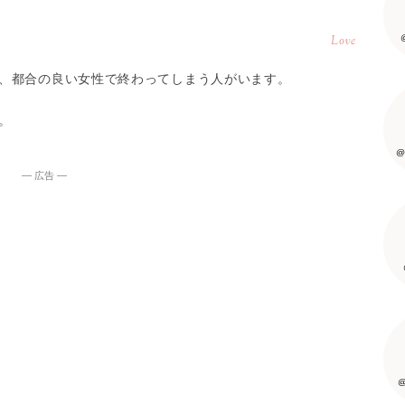
Love
、都合の良い女性で終わってしまう人がいます。
。
@
― 広告 ―
@