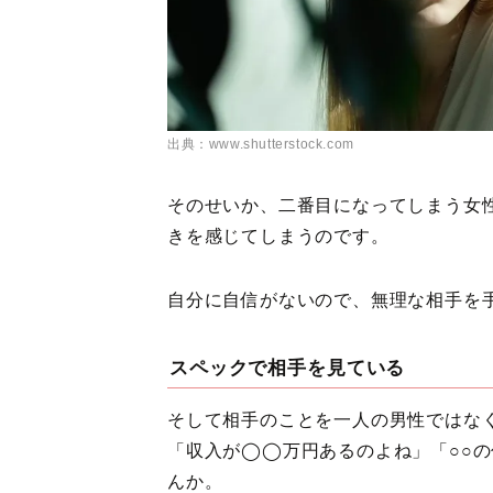
出典：www.shutterstock.com
そのせいか、二番目になってしまう女
きを感じてしまうのです。
自分に自信がないので、無理な相手を
スペックで相手を見ている
そして相手のことを一人の男性ではな
「収入が◯◯万円あるのよね」「○○
んか。