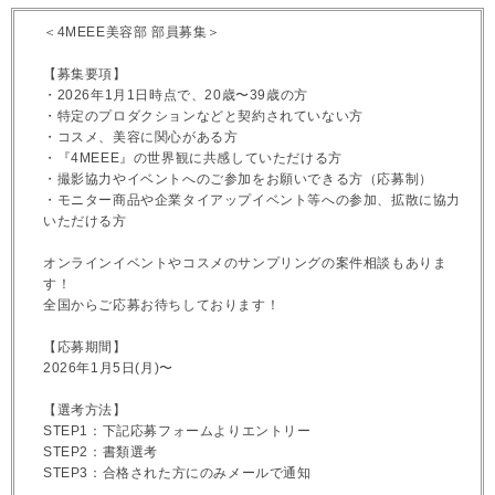
＜4MEEE美容部 部員募集＞
【募集要項】
・2026年1月1日時点で、20歳〜39歳の方
・特定のプロダクションなどと契約されていない方
・コスメ、美容に関心がある方
・『4MEEE』の世界観に共感していただける方
・撮影協力やイベントへのご参加をお願いできる方（応募制）
・モニター商品や企業タイアップイベント等への参加、拡散に協力
いただける方
オンラインイベントやコスメのサンプリングの案件相談もありま
す！
全国からご応募お待ちしております！
【応募期間】
2026年1月5日(月)〜
【選考方法】
STEP1：下記応募フォームよりエントリー
STEP2：書類選考
STEP3：合格された方にのみメールで通知