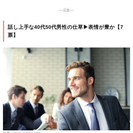
― 広告 ―
話し上手な40代50代男性の仕草▶︎表情が豊か【7
票】
出典：stock.adobe.com