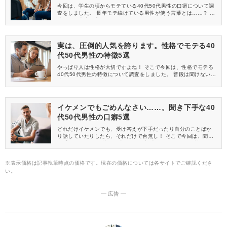
今回は、学生の頃からモテている40代50代男性の口癖について調
査をしました。 長年モテ続けている男性が使う言葉とは……？ 女
性たちの本音と共にお届けします♪
実は、圧倒的人気を誇ります。性格でモテる40
代50代男性の特徴5選
やっぱり人は性格が大切ですよね！ そこで今回は、性格でモテる
40代50代男性の特徴について調査をしました。 普段は聞けない女
性たちの意見にも注目です♡
イケメンでもごめんなさい……。聞き下手な40
代50代男性の口癖5選
どれだけイケメンでも、受け答えが下手だったり自分のことばか
り話していたりしたら、それだけで台無し！ そこで今回は、聞き
下手な40代50代男性の口癖について調査をしました。 女性たちの
正直な意見と共にご紹介します♪
※表示価格は記事執筆時点の価格です。現在の価格については各サイトでご確認くださ
い。
― 広告 ―