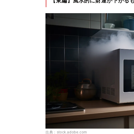
【東編】風水的に財運が下がる
出典：stock.adobe.com