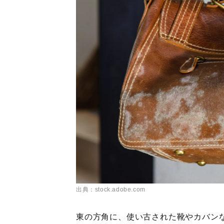
出典：stock.adobe.com
東の方角に、使い古された靴やカバン