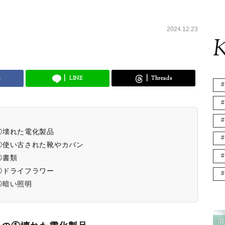
2024.12.23
K
k
LINE
Threads
①壊れた電化製品
②使い古された靴やカバン
③書類
④ドライフラワー
⑤暗い照明