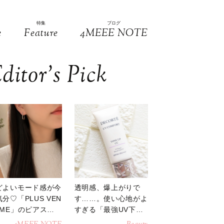
特集
ブログ
e
Feature
4MEEE NOTE
ditor’s Pick
どよいモード感が今
透明感、爆上がりで
分♡「PLUS VEN
す……。使い心地がよ
OME」のピアスが
すぎる「最強UV下
活躍
地」