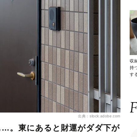
収
持
する
ー
F
出典：stock.adobe.com
……。東にあると財運がダダ下が