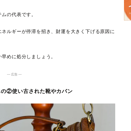
テムの代表です。
エネルギーが停滞を招き、財運を大きく下げる原因に
か早めに処分しましょう。
― 広告 ―
もの②使い古された靴やカバン