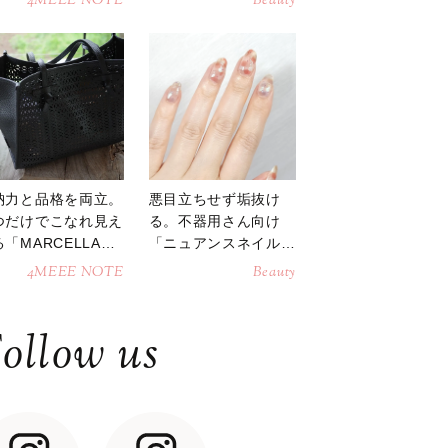
4MEEE NOTE
Beauty
納力と品格を両立。
悪目立ちせず垢抜け
つだけでこなれ見え
る。不器用さん向け
「MARCELLAト
「ニュアンスネイル」
トバッグ」
のやり方
4MEEE NOTE
Beauty
ollow us