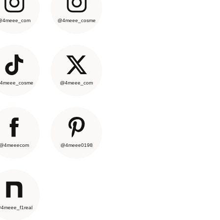
@4meee_com
@4meee_cosme
4meee_cosme
@4meee_com
@4meeecom
@4meee0198
4meee_f1real