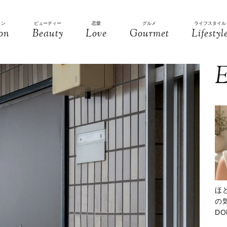
ョン
ビューティー
恋愛
グルメ
ライフスタイル
on
Beauty
Love
Gourmet
Lifestyl
E
ほ
の気
D
大