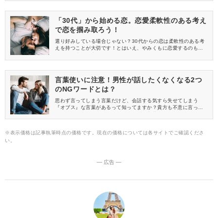
とを思っているなら、ちょっと抜くことも覚えましょう。さりげ
ない魅力を感じさせてモテ女になりたい人は要チェックです♪
「30代」から始める恋。恋愛柔軟性のある考え
で恋を掴み取ろう！
選り好みしている場合じゃない？30代からの恋は柔軟性のある考
えを持つことが大切です！とはいえ、やみくもに恋愛するのも違
います。大人な恋をしちゃいましょう。
言葉使いに注意！男性が話したくなくなる2つ
のNGワードとは？
思わず言ってしまう言葉だけど、会話する気すら失せてしまう
『オブス』な言葉があるって知ってますか？貴方も不意に言って
いないか、チェックしましょう。こんな言葉使いを使っていた
ら、相手の男性も話したくなくなってしまいますよ！
※表示価格は記事執筆時点の価格です。現在の価格については各サイトでご確認くださ
い。
― 広告 ―