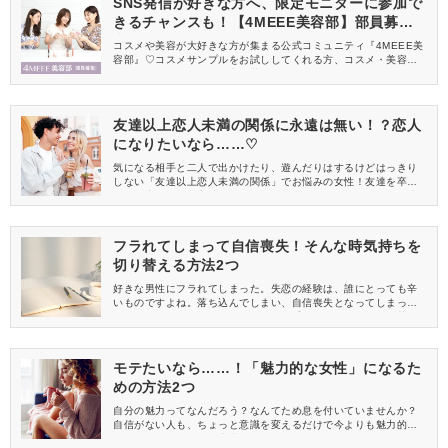
SNS発信が好きな方へ、限定モニターに参加で
きるチャンスも！【4MEEE美容部】部員募集
中
コスメや美容が大好きな方が集まる公式コミュニティ『4MEEE美
容部』♡コスメサンプルをお試ししてくれる方、コスメ・美容情報
を一緒に発信してくれる方を募集しています！
友達以上恋人未満の関係に永遠は無い！？恋人
になりたいなら……♡
気になる相手と二人で出かけたり、遊んだりはするけどはっきり
しない「友達以上恋人未満の関係」でお悩みの女性！友達を卒業
して、恋人になる方法のヒントをお伝えしたいと思います。友達
以上恋人未満のタイミングも楽しいですけど、ずっとそれだと辛
いですもんね♪
フラれてしまって自信喪失！そんな時気持ちを
切り替える方法2つ
好きな男性にフラれてしまった。失恋の経験は、誰にとっても辛
いものですよね。落ち込んでしまい、自信喪失となってしまって
も無理はありません。でも他のことに手がつかなくなるほど落ち
込んだままでいるのも余計に辛いこと。そこで、上手に気持ちを
切り替えるための方法をお伝えします。
モテたいなら……！「魅力的な女性」になるた
めの方法2つ
自分の魅力ってなんだろう？なんてため息を付いていませんか？
自信がない人も、ちょっと意識を変えるだけで今よりも魅力的な
女性になれるんです！生真面目でお堅い、そんな風にご自身のこ