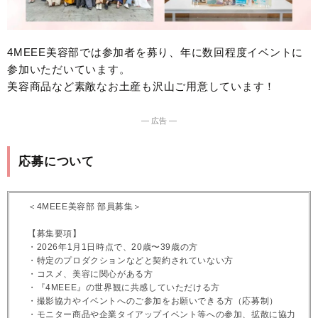
4MEEE美容部では参加者を募り、年に数回程度イベントに
参加いただいています。
美容商品など素敵なお土産も沢山ご用意しています！
― 広告 ―
応募について
＜4MEEE美容部 部員募集＞
【募集要項】
・2026年1月1日時点で、20歳〜39歳の方
・特定のプロダクションなどと契約されていない方
・コスメ、美容に関心がある方
・『4MEEE』の世界観に共感していただける方
・撮影協力やイベントへのご参加をお願いできる方（応募制）
・モニター商品や企業タイアップイベント等への参加、拡散に協力