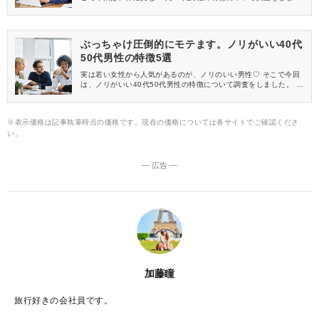
た。 女性たちのリアルな声もお見逃しなく！
ぶっちゃけ圧倒的にモテます。ノリがいい40代
50代男性の特徴5選
実は若い女性から人気があるのが、ノリのいい男性♡ そこで今回
は、ノリがいい40代50代男性の特徴について調査をしました。 女
性たちから集まったリアルな意見と共にお届けします♪
※表示価格は記事執筆時点の価格です。現在の価格については各サイトでご確認くださ
い。
― 広告 ―
加藤瞳
旅行好きの会社員です。