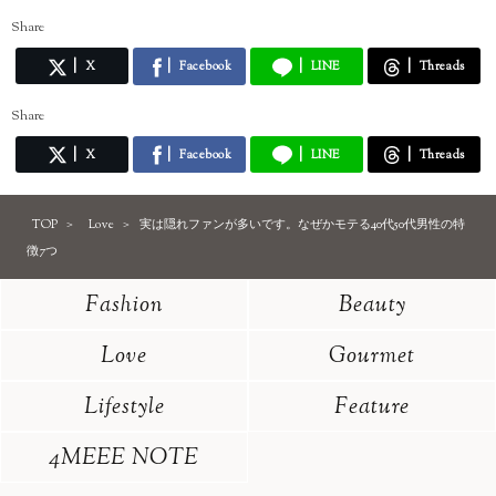
Share
X
Facebook
LINE
Threads
Share
X
Facebook
LINE
Threads
TOP
Love
実は隠れファンが多いです。なぜかモテる40代50代男性の特
徴7つ
Fashion
Beauty
Love
Gourmet
Lifestyle
Feature
4MEEE NOTE