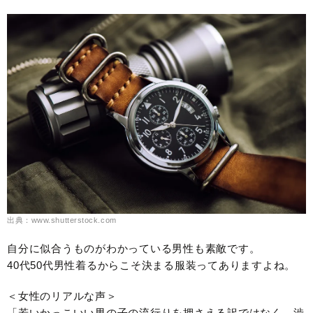
出典：www.shutterstock.com
自分に似合うものがわかっている男性も素敵です。
40代50代男性着るからこそ決まる服装ってありますよね。
＜女性のリアルな声＞
「若いかっこいい男の子の流行りを押さえる訳ではなく、渋