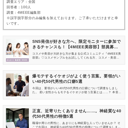
調査エリア：全国
回答者：100人
調査：4MEEE編集部
※誤字脱字部分のみ編集を加えております。ご了承いただけますと幸
いです。
SNS発信が好きな方へ、限定モニターに参加で
きるチャンスも！【4MEEE美容部】部員募集
中
コスメや美容が大好きな方が集まる公式コミュニティ『4MEEE美
容部』♡コスメサンプルをお試ししてくれる方、コスメ・美容情報
を一緒に発信してくれる方を募集しています！
爆モテするイケオジがよく使う言葉。要領がい
い40代50代男性の口癖5選
今回は、要領がいい40代50代男性の口癖について調査をしまし
た。 若い女性からもモテるイケオジが使う言葉とは……？ 本音で
答えてくれた女性たちの意見にも注目です！
正直、近寄りたくありません……。神経質な40
代50代男性の特徴5選
職場や周りの男性に、あまりにも神経質な人っていませんか？ そ
こで今回は、神経質な40代50代男性の特徴について調査をしまし