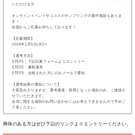
いただける方
オンラインイベントやコスメのサンプリングの案件相談もありま
す！
全国からご応募お待ちしております！
【応募期間】
2026年1月5日(月)〜
【選考方法】
STEP1：下記応募フォームよりエントリー
STEP2：書類選考
STEP3：合格された方にのみメールで通知
【選考結果の通知について】
大変恐れ入りますが、選考通過・採用となった場合のみ、ご連絡さ
せていただきます。
合否に関する個別のお問い合わせにはお答えできませんので予めご
了承ください。
興味のある方はぜひ下記のリンクよりエントリーください。