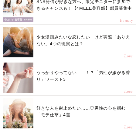
SNS発信が好きな方へ、限定モニターに参加で
きるチャンスも！【4MEEE美容部】部員募集中
Beauty
少女漫画みたいな恋したい！けど実際「ありえ
ない」4つの現実とは？
Love
うっかりやってない……！？「男性が嫌がる香
り」ワースト3
Love
好きな人を射止めたい……♡男性の心を掴む
「モテ仕草」4選
Love