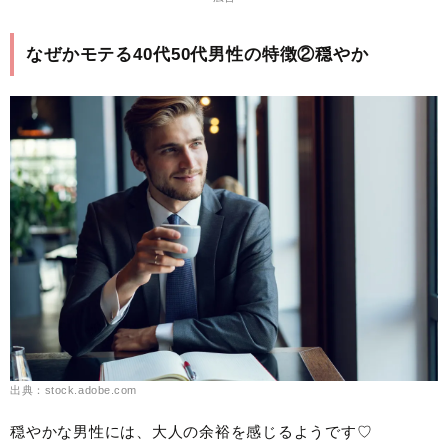
なぜかモテる40代50代男性の特徴②穏やか
出典：stock.adobe.com
穏やかな男性には、大人の余裕を感じるようです♡