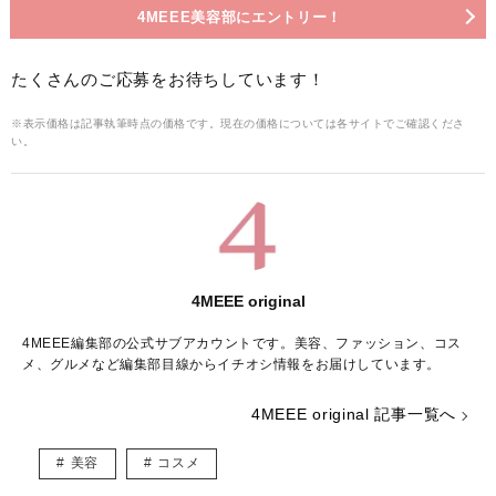
4MEEE美容部にエントリー！
たくさんのご応募をお待ちしています！
※表示価格は記事執筆時点の価格です。現在の価格については各サイトでご確認くださ
い。
4MEEE original
4MEEE編集部の公式サブアカウントです。美容、ファッション、コス
メ、グルメなど編集部目線からイチオシ情報をお届けしています。
4MEEE original 記事一覧へ
美容
コスメ