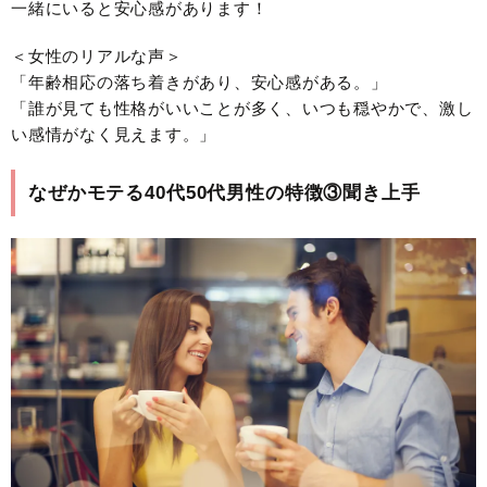
一緒にいると安心感があります！
＜女性のリアルな声＞
「年齢相応の落ち着きがあり、安心感がある。」
「誰が見ても性格がいいことが多く、いつも穏やかで、激し
い感情がなく見えます。」
なぜかモテる40代50代男性の特徴③聞き上手