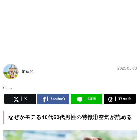
2025.05.03
加藤瞳
Share
X
Facebook
LINE
Threads
なぜかモテる40代50代男性の特徴①空気が読める