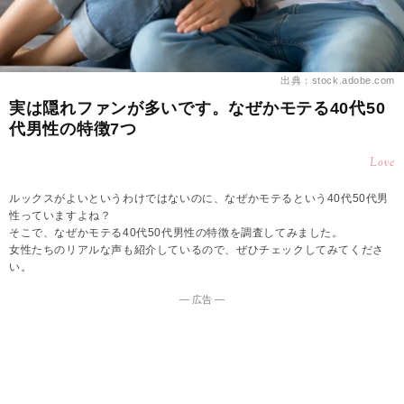
出典：stock.adobe.com
実は隠れファンが多いです。なぜかモテる40代50
代男性の特徴7つ
Love
ルックスがよいというわけではないのに、なぜかモテるという40代50代男
性っていますよね？
そこで、なぜかモテる40代50代男性の特徴を調査してみました。
女性たちのリアルな声も紹介しているので、ぜひチェックしてみてくださ
い。
― 広告 ―