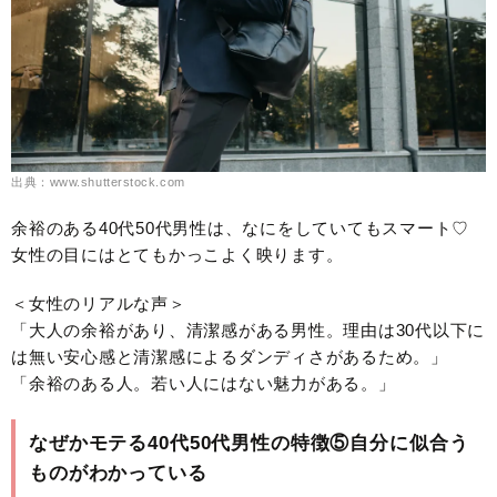
出典：www.shutterstock.com
余裕のある40代50代男性は、なにをしていてもスマート♡
女性の目にはとてもかっこよく映ります。
＜女性のリアルな声＞
「大人の余裕があり、清潔感がある男性。理由は30代以下に
は無い安心感と清潔感によるダンディさがあるため。」
「余裕のある人。若い人にはない魅力がある。」
なぜかモテる40代50代男性の特徴⑤自分に似合う
ものがわかっている