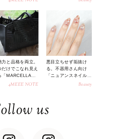
4MEEE NOTE
Beauty
納力と品格を両立。
悪目立ちせず垢抜け
つだけでこなれ見え
る。不器用さん向け
「MARCELLAト
「ニュアンスネイル」
トバッグ」
のやり方
4MEEE NOTE
Beauty
ollow us