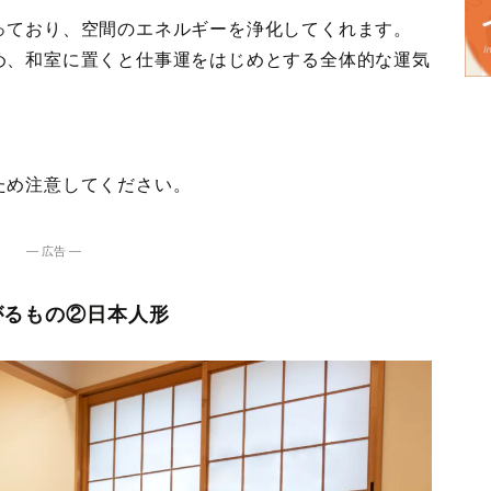
っており、空間のエネルギーを浄化してくれます。
め、和室に置くと仕事運をはじめとする全体的な運気
。
ため注意してください。
― 広告 ―
がるもの②日本人形