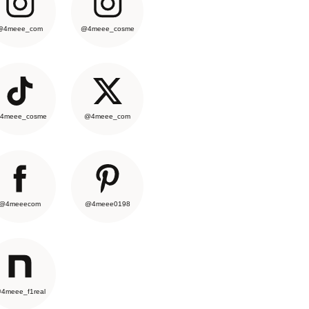
@4meee_com
@4meee_cosme
4meee_cosme
@4meee_com
@4meeecom
@4meee0198
4meee_f1real