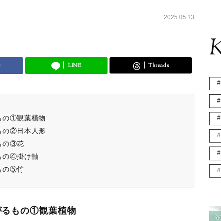
2025.05.13
K
k
LINE
Threads
もの①観葉植物
もの②日本人形
もの③花
もの④掛け軸
もの⑤竹
がるもの①観葉植物