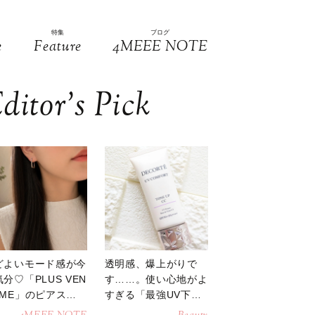
特集
ブログ
e
Feature
4MEEE NOTE
ditor’s Pick
どよいモード感が今
透明感、爆上がりで
分♡「PLUS VEN
す……。使い心地がよ
OME」のピアスが
すぎる「最強UV下
活躍
地」