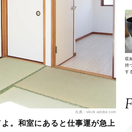
収
持
する
ー
F
出典：stock.adobe.com
てよ。和室にあると仕事運が急上