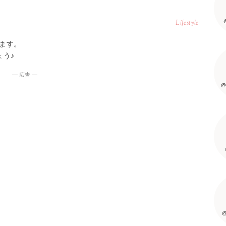
Lifestyle
ます。
ょう♪
― 広告 ―
@
@