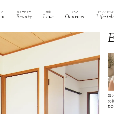
ョン
ビューティー
恋愛
グルメ
ライフスタイル
on
Beauty
Love
Gourmet
Lifestyl
E
ほ
の気
D
大