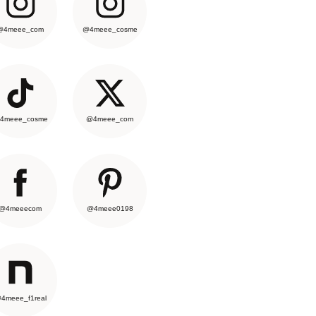
@4meee_com
@4meee_cosme
4meee_cosme
@4meee_com
@4meeecom
@4meee0198
4meee_f1real