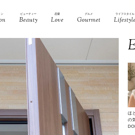
ョン
ビューティー
恋愛
グルメ
ライフスタイル
on
Beauty
Love
Gourmet
Lifestyl
E
ほ
の気
D
大