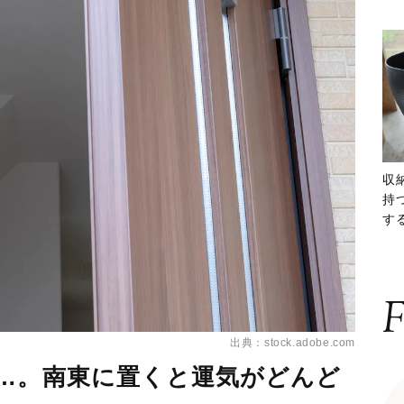
収
持
する
ー
F
出典：stock.adobe.com
……。南東に置くと運気がどんど