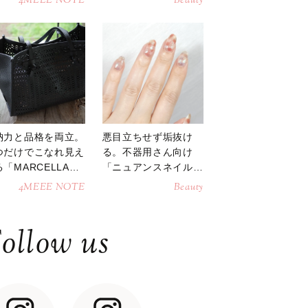
4MEEE NOTE
Beauty
納力と品格を両立。
悪目立ちせず垢抜け
つだけでこなれ見え
る。不器用さん向け
「MARCELLAト
「ニュアンスネイル」
トバッグ」
のやり方
4MEEE NOTE
Beauty
ollow us