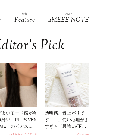
特集
ブログ
e
Feature
4MEEE NOTE
ditor’s Pick
どよいモード感が今
透明感、爆上がりで
分♡「PLUS VEN
す……。使い心地がよ
OME」のピアスが
すぎる「最強UV下
活躍
地」