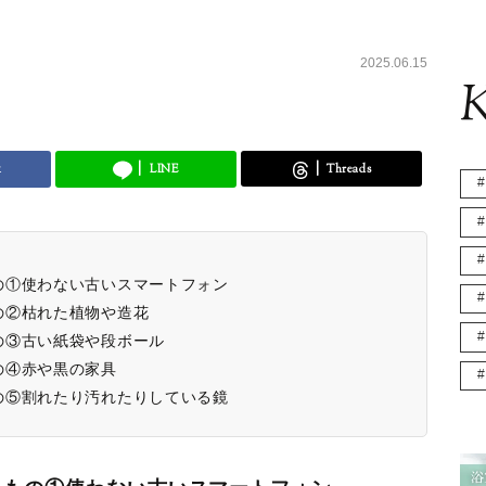
2025.06.15
K
k
LINE
Threads
の①使わない古いスマートフォン
の②枯れた植物や造花
の③古い紙袋や段ボール
の④赤や黒の家具
の⑤割れたり汚れたりしている鏡